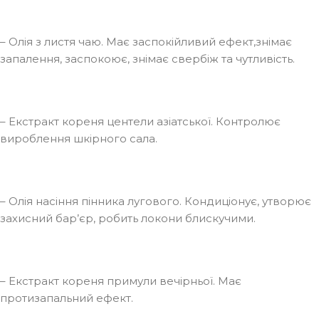
– Олія з листя чаю. Має заспокійливий ефект,знімає
запалення, заспокоює, знімає свербіж та чутливість.
– Екстракт кореня центели азіатської. Контролює
вироблення шкірного сала.
– Олія насіння пінника лугового. Кондиціонує, утворює
захисний бар’єр, робить локони блискучими.
– Екстракт кореня примули вечірньої. Має
протизапальний ефект.