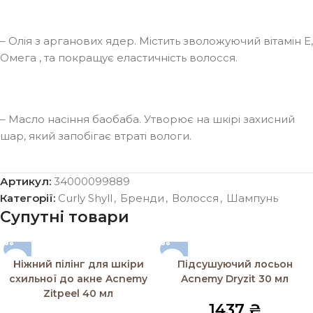
– Олія з арганових ядер. Містить зволожуючий вітамін Е,
Омега , та покращує еластичність волосся.
– Масло насіння баобаба. Утворює на шкірі захисний
шар, який запобігає втраті вологи.
Артикул:
34000099889
Категорії:
Curly Shyll
,
Бренди
,
Волосся
,
Шампунь
Супутні товари
Ніжний пілінг для шкіри
Підсушуючий лосьон
схильної до акне Acnemy
Acnemy Dryzit 30 мл
Zitpeel 40 мл
1437
₴