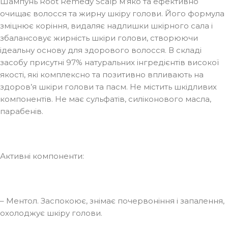
Шампунь Root Remedy Scalp м’яко та ефективно
очищає волосся та жирну шкіру голови. Його формула
зміцнює коріння, видаляє надлишки шкірного сала і
збалансовує жирність шкіри голови, створюючи
ідеальну основу для здорового волосся. В складі
засобу присутні 97% натуральних інгредієнтів високої
якості, які комплексно та позитивно впливають на
здоров’я шкіри голови та пасм. Не містить шкідливих
компонентів. Не має сульфатів, силіконового масла,
парабенів.
Активні компоненти:
– Ментол. Заспокоює, знімає почервоніння і запалення,
охолоджує шкіру голови.