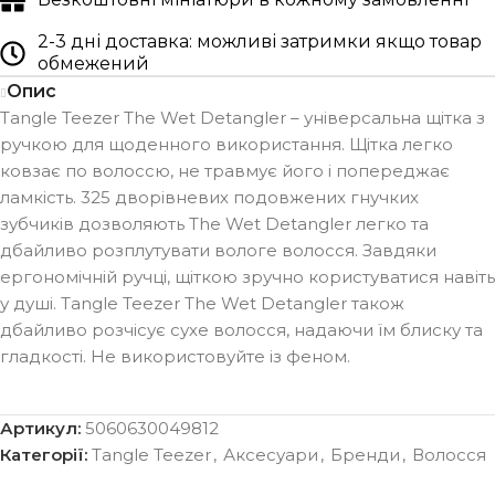
2-3 дні доставка: можливі затримки якщо товар
обмежений
Опис
Tangle Teezer The Wet Detangler – універсальна щітка з
ручкою для щоденного використання. Щітка легко
ковзає по волоссю, не травмує його і попереджає
ламкість. 325 дворівневих подовжених гнучких
зубчиків дозволяють The Wet Detangler легко та
дбайливо розплутувати вологе волосся. Завдяки
ергономічній ручці, щіткою зручно користуватися навіть
у душі. Tangle Teezer The Wet Detangler також
дбайливо розчісує сухе волосся, надаючи їм блиску та
гладкості. Не використовуйте із феном.
Артикул:
5060630049812
Категорії:
Tangle Teezer
,
Аксесуари
,
Бренди
,
Волосся