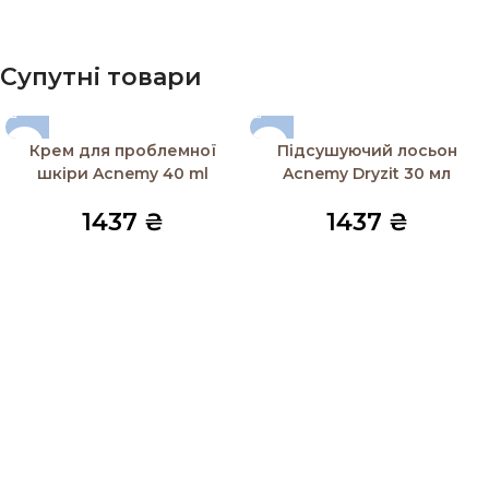
Супутні товари
Крем для проблемної
Підсушуючий лосьон
шкіри Acnemy 40 ml
Acnemy Dryzit 30 мл
1437
₴
1437
₴