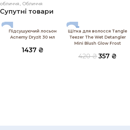
обличчя
,
Обличчя
Супутні товари
-15%
Підсушуючий лосьон
Щітка для волосся Tangle
SOLD OUT
Acnemy Dryzit 30 мл
Teezer The Wet Detangler
Mini Blush Glow Frost
1437
₴
420
₴
357
₴