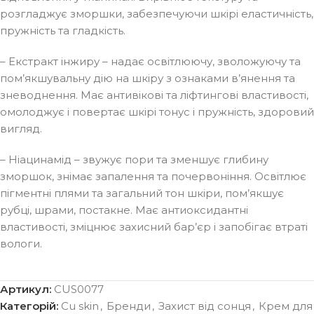
розгладжує зморшки, забезпечуючи шкірі еластичність,
пружність та гладкість.
– Екстракт інжиру – надає освітлюючу, зволожуючу та
пом’якшувальну дію на шкіру з ознаками в’янення та
зневоднення. Має антивікові та ліфтингові властивості,
омолоджує і повертає шкірі тонус і пружність, здоровий
вигляд.
– Ніацинамід – звужує пори та зменшує глибину
зморшок, знімає запалення та почервоніння. Освітлює
пігментні плями та загальний тон шкіри, пом’якшує
рубці, шрами, постакне. Має антиоксидантні
властивості, зміцнює захисний бар’єр і запобігає втраті
вологи.
Артикул:
CUS0077
Категорій:
Cu skin
,
Бренди
,
Захист від сонця
,
Крем для