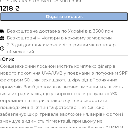
CUSKIN Clean Up Blemish Sun Lotion
1218
₴
Додати в кошик
Безкоштовна доставка по Україні від 3500 грн
Безкоштовні мініатюри в кожному замовленні
2-3 дні доставка: можливі затримки якщо товар
обмежений
Опис
Сонцезахисний лосьйон містить комплекс фільтрів
нового покоління UVA/UVB у поєднанні з потужним SPF
фактором 50+, які захищають шкіру від дії сонячних
променів. Засіб допомагає значно зменшити кількість
вільних радикалів, що утворюються в результаті УФ-
опромінення шкіри, а також суттєво скоротити
пошкодження клітин та фотостаріння. Санскрін
забезпечує шкірі тривале зволоження, вирівнює тон і
зменшує видимість пігментації, при цьому не
перевантажує її та не лишає жирного блиску. CUSKIN