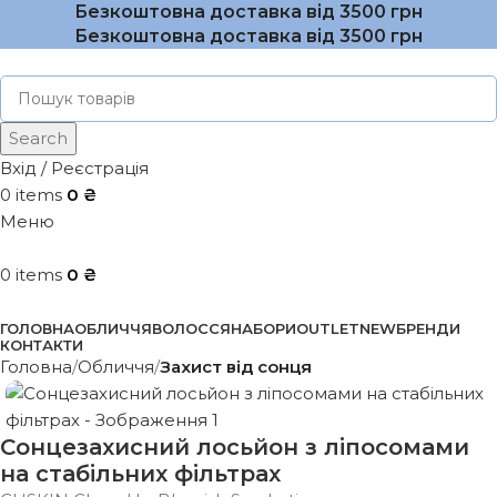
Безкоштовна доставка від 3500 грн
Безкоштовна доставка від 3500 грн
Search
Вхід / Реєстрація
0
items
0
₴
Меню
0
items
0
₴
Каталог
ГОЛОВНА
ОБЛИЧЧЯ
ВОЛОССЯ
НАБОРИ
OUTLET
NEW
БРЕНДИ
КОНТАКТИ
Головна
Обличчя
Захист від сонця
Сонцезахисний лосьйон з ліпосомами
на стабільних фільтрах