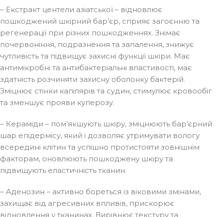
– Екстракт центели азіатської – відновлює
пошкоджений шкірний бар’єр, сприяє загоєнню та
регенерації при різних пошкодженнях. Знімає
почервоніння, подразнення та запалення, знижує
чутливість та підвищує захисні функції шкіри. Має
антимікробні та антибактеріальні властивості, має
здатність розчиняти захисну оболонку бактерій.
Зміцнює стінки капілярів та судин, стимулює кровообіг
та зменшує прояви куперозу.
– Кераміди – пом’якшують шкіру, зміцнюють бар’єрний
шар епідермісу, який і дозволяє утримувати вологу
всередині клітин та успішно протистояти зовнішнім
факторам, оновлюють пошкоджену шкіру та
підвищують еластичність тканин.
– Аденозин – активно бореться із віковими змінами,
захищає від агресивних впливів, прискорює
відновлення у тканинах. Вирівнює текстуру та