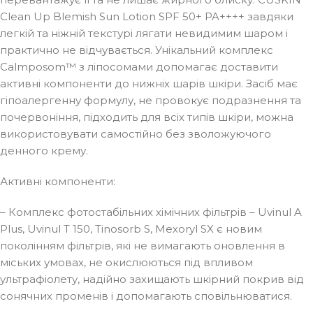
Clean Up Blemish Sun Lotion SPF 50+ PA++++ завдяки
легкій та ніжній текстурі лягати невидимим шаром і
практично не відчувається. Унікальний комплекс
Calmposom™ з ліпосомами допомагає доставити
активні компоненти до нижніх шарів шкіри. Засіб має
гіпоалергенну формулу, не провокує подразнення та
почервоніння, підходить для всіх типів шкіри, можна
використовувати самостійно без зволожуючого
денного крему.
Активні компоненти:
– Комплекс фотостабільних хімічних фільтрів – Uvinul A
Plus, Uvinul T 150, Tinosorb S, Mexoryl SX є новим
поколінням фільтрів, які не вимагають оновлення в
міських умовах, не окислюються під впливом
ультрафіолету, надійно захищають шкірний покрив від
сонячних променів і допомагають сповільнюватися.