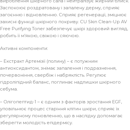
вироблення шкірного сала і нейтралізує жирний блиск.
Заспокоює роздратовану і запалену дерму, сприяє
загоєнню і відновленню. Сприяє регенерації, зміцнює
захисні функції шкірного покриву. CU Skin Clean-Up AV
Free Purifying Toner забезпечує шкірі здоровий вигляд,
робить її м’якою, свіжою і сяючою.
Активні компоненти:
– Екстракт Артемізії (полину) – є потужним
антиоксидантом, знімає запалення і подразнення,
почервоніння, свербіж і набряклість. Регулює
гідроліпідний баланс, поглинає надлишки шкірного
себума.
– Олігопептид-1 – є одним з факторів зростання EGF,
уповільнює процес старіння клітин шкіри, сприяє їх
регулярному поновленню, що в наслідку допомагає
зберегти молодість епідермісу.