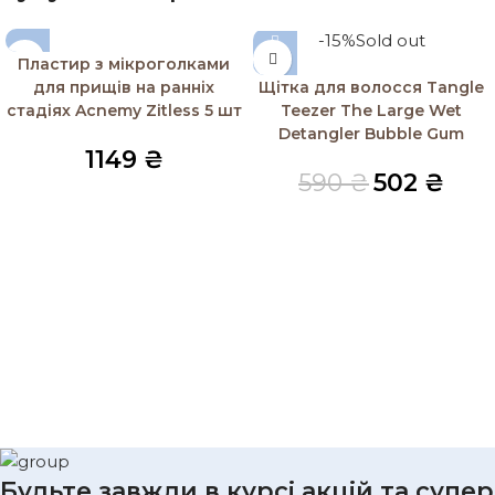
-15%
Sold out
Пластир з мікроголками
для прищів на ранніх
Щітка для волосся Tangle
стадіях Acnemy Zitless 5 шт
Teezer The Large Wet
Detangler Bubble Gum
1149
₴
590
₴
502
₴
Будьте завжди в курсі акцій та супер