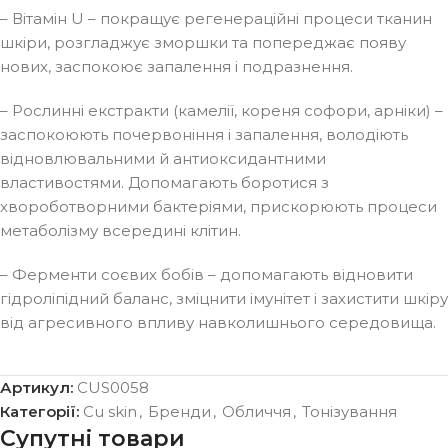
– Вітамін U – покращує регенераційні процеси тканин
шкіри, розгладжує зморшки та попереджає появу
нових, заспокоює запалення і подразнення.
– Рослинні екстракти (камелії, кореня софори, арніки) –
заспокоюють почервоніння і запалення, володіють
відновлювальними й антиоксидантними
властивостями. Допомагають боротися з
хвороботворними бактеріями, прискорюють процеси
метаболізму всередині клітин.
– Ферменти соєвих бобів – допомагають відновити
гідроліпідний баланс, зміцнити імунітет і захистити шкіру
від агресивного впливу навколишнього середовища.
Артикул:
CUS0058
Категорії:
Cu skin
,
Бренди
,
Обличчя
,
Тонізування
Супутні товари