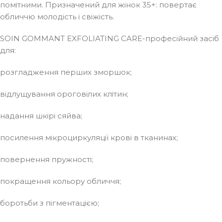
помітними. Призначений для жінок 35+: повертає
обличчю молодість і свіжість.
SOIN GOMMANT EXFOLIATING CARE-професійний засіб
для:
розгладження перших зморшок;
відлущування ороговілих клітин;
надання шкірі сяйва;
посилення мікроциркуляції крові в тканинах;
повернення пружності;
покращення кольору обличчя;
боротьби з пігментацією;