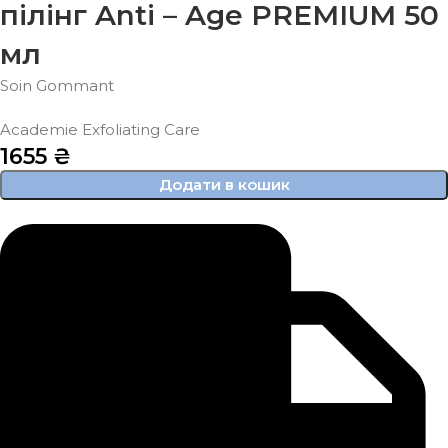
пілінг Anti – Age PREMIUM 50
мл
Soin Gommant
Academie Exfoliating Care
1655
₴
Додати в кошик