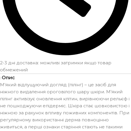
2-3 дні доставка: можливі затримки якщо товар
обмежений
Опис
М’який відлущуючий догляд (пілінг) – це засіб для
ніжного видалення ороговілого шару шкіри. М’який
пілінг активізує оновлення клітин, вирівнюючи рельєф і
не пошкоджуючи епідерміс. Шкіра стає шовковистою і
ніжною за рахунок впливу поживних компонентів. При
регулярному використанні дерма повноцінно
живиться, а перші ознаки старіння стають не такими