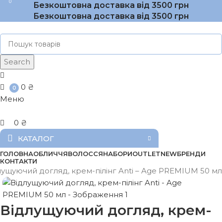
0
Безкоштовна доставка від 3500 грн
Безкоштовна доставка від 3500 грн
Search
0
₴
0
Меню
0
₴
КАТАЛОГ
ГОЛОВНА
ОБЛИЧЧЯ
ВОЛОССЯ
НАБОРИ
OUTLET
NEW
БРЕНДИ
КОНТАКТИ
лущуючий догляд, крем-пілінг Anti – Age PREMIUM 50 мл
Відлущуючий догляд, крем-