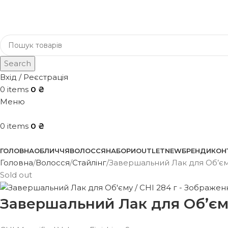
Search
Вхід / Реєстрація
0
items
0
₴
Меню
0
items
0
₴
Каталог
ГОЛОВНА
ОБЛИЧЧЯ
ВОЛОССЯ
НАБОРИ
OUTLET
NEW
БРЕНДИ
КОН
Головна
Волосся
Стайлінг
Завершальний Лак для Об’єму
Sold out
Завершальний Лак для Об’єму