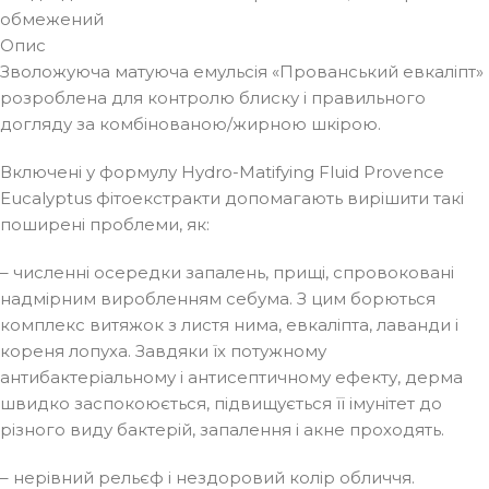
обмежений
Опис
Зволожуюча матуюча емульсія «Прованський евкаліпт»
розроблена для контролю блиску і правильного
догляду за комбінованою/жирною шкірою.
Включені у формулу Hydro-Matifying Fluid Provence
Eucalyptus фітоекстракти допомагають вирішити такі
поширені проблеми, як:
– численні осередки запалень, прищі, спровоковані
надмірним виробленням себума. З цим борються
комплекс витяжок з листя нима, евкаліпта, лаванди і
кореня лопуха. Завдяки їх потужному
антибактеріальному і антисептичному ефекту, дерма
швидко заспокоюється, підвищується її імунітет до
різного виду бактерій, запалення і акне проходять.
– нерівний рельєф і нездоровий колір обличчя.