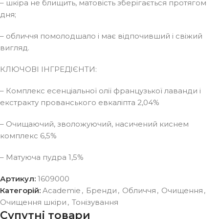
– шкіра не блищить, матовість зберігається протягом
дня;
– обличчя помолодшало і має відпочивший і свіжий
вигляд.
КЛЮЧОВІ ІНГРЕДІЄНТИ:
– Комплекс есенціальної олії французької лаванди і
екстракту прованського евкаліпта 2,04%
– Очищаючий, зволожуючий, насичений киснем
комплекс 6,5%
– Матуюча пудра 1,5%
Артикул:
1609000
Категорій:
Academie
,
Бренди
,
Обличчя
,
Очищення
,
Очищення шкіри
,
Тонізування
Супутні товари