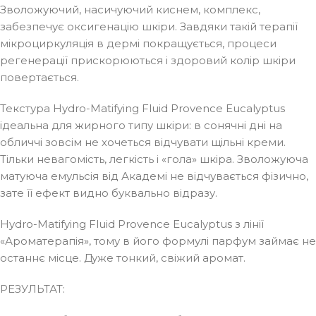
Зволожуючий, насичуючий киснем, комплекс,
забезпечує оксигенацію шкіри. Завдяки такій терапії
мікроциркуляція в дермі покращується, процеси
регенерації прискорюються і здоровий колір шкіри
повертається.
Текстура Hydro-Matifying Fluid Provence Eucalyptus
ідеальна для жирного типу шкіри: в сонячні дні на
обличчі зовсім не хочеться відчувати щільні креми.
Тільки невагомість, легкість і «гола» шкіра. Зволожуюча
матуюча емульсія від Академі не відчувається фізично,
зате її ефект видно буквально відразу.
Hydro-Matifying Fluid Provence Eucalyptus з лінії
«Ароматерапія», тому в його формулі парфум займає не
останнє місце. Дуже тонкий, свіжий аромат.
РЕЗУЛЬТАТ: