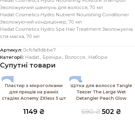
Hadat Cosmetics Hydro Nourishing Moisture Shampoo
Зволожуючий шампунь для волосся, 70 мл
Hadat Cosmetics Hydro Nutrient Nourishing Conditioner
Зволожуючий кондиціонер, 70 мл
Hadat Cosmetics Hydro Spa Hair Treatment Зволожуюча
спа маска, 70 мл
Артикул:
0cfcfa9dbbe7
Категорії:
Hadat
,
Бренди
,
Волосся
,
Набори
Супутні товари
-15%
Пластир з мікроголками
Щітка для волосся Tangle
SOLD OUT
для прищів на ранніх
Teezer The Large Wet
стадіях Acnemy Zitless 5 шт
Detangler Peach Glow
1149
₴
590
₴
502
₴