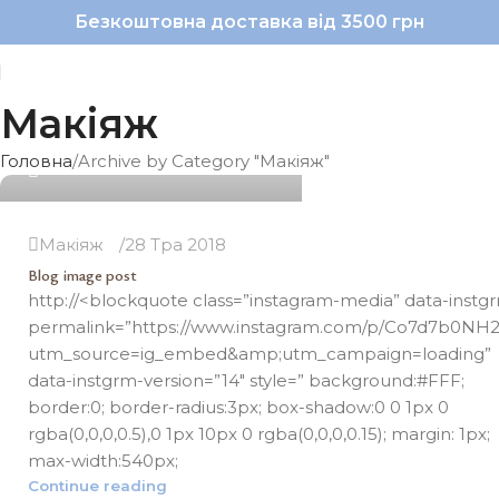
Безкоштовна доставка від 3500 грн
Макіяж
lestudio.work@gmail.com Test
Головна
Archive by Category "Макіяж"
0
Макіяж
28 Тра 2018
Blog image post
http://<blockquote class=”instagram-media” data-instg
permalink=”https://www.instagram.com/p/Co7d7b0NH
utm_source=ig_embed&amp;utm_campaign=loading”
data-instgrm-version=”14″ style=” background:#FFF;
border:0; border-radius:3px; box-shadow:0 0 1px 0
rgba(0,0,0,0.5),0 1px 10px 0 rgba(0,0,0,0.15); margin: 1px;
max-width:540px;
Continue reading