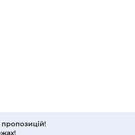
р пропозицій!
ежах!