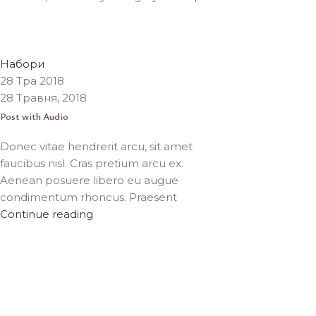
lestudio.work@gmail.com Test
0
Набори
28 Тра 2018
28 Травня, 2018
Post with Audio
Donec vitae hendrerit arcu, sit amet
faucibus nisl. Cras pretium arcu ex.
Aenean posuere libero eu augue
condimentum rhoncus. Praesent
Continue reading