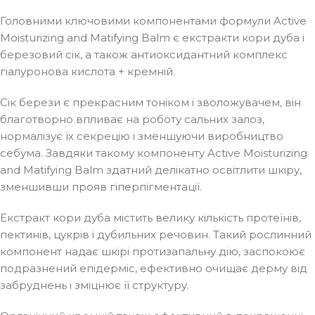
Головними ключовими компонентами формули Active
Moisturizing and Matifying Balm є екстракти кори дуба і
березовий сік, а також антиоксидантний комплекс
гіалуронова кислота + кремній.
Сік берези є прекрасним тоніком і зволожувачем, він
благотворно впливає на роботу сальних залоз,
нормалізує їх секрецію і зменшуючи виробництво
себума. Завдяки такому компоненту Active Moisturizing
and Matifying Balm здатний делікатно освітлити шкіру,
зменшивши прояв гіперпігментації.
Екстракт кори дуба містить велику кількість протеїнів,
пектинів, цукрів і дубильних речовин. Такий рослинний
компонент надає шкірі протизапальну дію, заспокоює
подразнений епідерміс, ефективно очищає дерму від
забруднень і зміцнює її структуру.