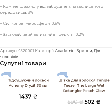
– Комплекс захисту від забруднень навколишнього
середовища: 3%
– Силіконові мікросфери: 0,5%
– Заспокійливий активний інгредієнт: 0,2%
Артикул:
4520001
Категорії:
Academie
,
Бренди
,
Для
чоловіків
Супутні товари
-15%
Підсушуючий лосьон
Щітка для волосся Tangle
SOLD OUT
Acnemy Dryzit 30 мл
Teezer The Large Wet
Detangler Peach Glow
1437
₴
590
₴
502
₴