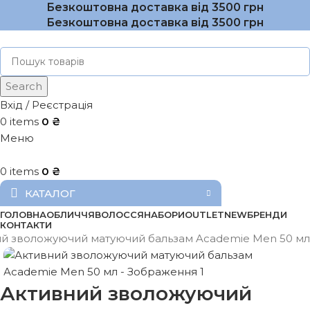
Безкоштовна доставка від 3500 грн
Безкоштовна доставка від 3500 грн
Search
Вхід / Реєстрація
0
items
0
₴
Меню
0
items
0
₴
КАТАЛОГ
ГОЛОВНА
ОБЛИЧЧЯ
ВОЛОССЯ
НАБОРИ
OUTLET
NEW
БРЕНДИ
КОНТАКТИ
й зволожуючий матуючий бальзам Academie Men 50 мл
Активний зволожуючий