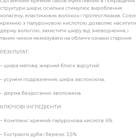
Органічний кремній також ефективний в покращенні
структури шкіри, оскільки стимулює вироблення
колагену, еластинових волокон і протеогліканів. Союз
кремнію з гіалуроновою кислотою дозволяє наситити
дерму вологою, захистити шкіру від зневоднення, і
таким чином мінімізувати на обличчі ознаки старіння.
РЕЗУЛЬТАТ:
– шкіра матова, жирний блиск відсутній;
– усунені подразнення, шкіра заспокоєна;
– дерма бездоганно зволожена.
КЛЮЧОВІ ІНГРЕДІЄНТИ:
– Комплекс кремній-гіалуронова кислота: 6%
– Екстракти дуба і берези: 3,5%