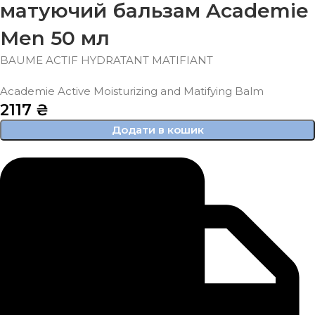
матуючий бальзам Academie
Men 50 мл
BAUME ACTIF HYDRATANT MATIFIANT
Academie Active Moisturizing and Matifying Balm
2117
₴
Додати в кошик