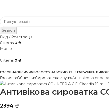
Search
Вхід / Реєстрація
0
items
0
₴
Меню
0
items
0
₴
Каталог
ГОЛОВНА
ОБЛИЧЧЯ
ВОЛОССЯ
НАБОРИ
OUTLET
NEW
БРЕНДИ
КОН
Головна
Обличчя
Сироватка/ампула
Антивікова сироват
Антивікова сироватка CO
2394
₴