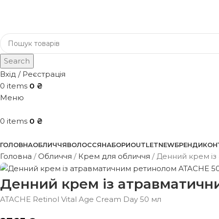
Search
Вхід / Реєстрація
0
items
0
₴
Меню
0
items
0
₴
Каталог
ГОЛОВНА
ОБЛИЧЧЯ
ВОЛОССЯ
НАБОРИ
OUTLET
NEW
БРЕНДИ
КОН
Головна
Обличчя
Крем для обличчя
Денний крем із
Денний крем із атравматичн
ATACHE Retinol Vital Age Cream Day 50 мл