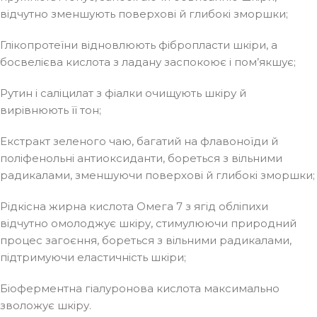
відчутно зменшують поверхові й глибокі зморшки;
Глікопротеїни відновлюють фібропласти шкіри, а
босвелієва кислота з ладану заспокоює і пом’якшує;
Рутин і саліцилат з фіалки очищують шкіру й
вирівнюють її тон;
Екстракт зеленого чаю, багатий на флавоноїди й
поліфенольні антиоксиданти, бореться з вільними
радикалами, зменшуючи поверхові й глибокі зморшки;
Рідкісна жирна кислота Омега 7 з ягід обліпихи
відчутно омолоджує шкіру, стимулюючи природний
процес загоєння, бореться з вільними радикалами,
підтримуючи еластичність шкіри;
Біоферментна гіалуронова кислота максимально
зволожує шкіру.