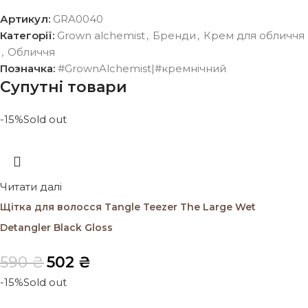
Артикул:
GRA0040
Категорії:
Grown alchemist
,
Бренди
,
Крем для обличчя
,
Обличчя
Позначка:
#GrownAlchemist|#кремнічний
Супутні товари
-15%
Sold out
Читати далі
Щітка для волосся Tangle Teezer The Large Wet
Detangler Black Gloss
590
₴
502
₴
-15%
Sold out