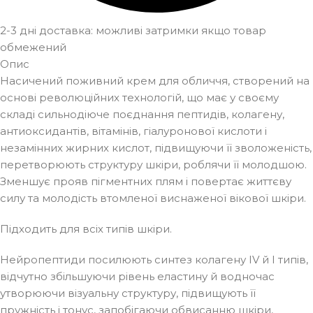
2-3 дні доставка: можливі затримки якщо товар
обмежений
Опис
Насичений поживний крем для обличчя, створений на
основі революційних технологій, що має у своєму
складі сильнодіюче поєднання пептидів, колагену,
антиоксидантів, вітамінів, гіалуронової кислоти і
незамінних жирних кислот, підвищуючи її зволоженість,
перетворюють структуру шкіри, роблячи її молодшою.
Зменшує прояв пігментних плям і повертає життєву
силу та молодість втомленої виснаженої вікової шкіри.
Підходить для всіх типів шкіри.
Нейропептиди посилюють синтез колагену IV й I типів,
відчутно збільшуючи рівень еластину й водночас
утворюючи візуальну структуру, підвищують її
пружність і тонус, запобігаючи обвисанню шкіри,