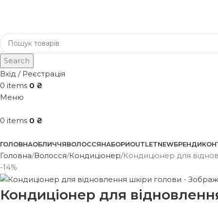
Search
Вхід / Реєстрація
0
items
0
₴
Меню
0
items
0
₴
Каталог
ГОЛОВНА
ОБЛИЧЧЯ
ВОЛОССЯ
НАБОРИ
OUTLET
NEW
БРЕНДИ
КОН
Головна
Волосся
Кондиціонер
Кондиціонер для відно
-14%
Кондиціонер для відновленн