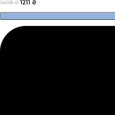
1408
₴
1211
₴