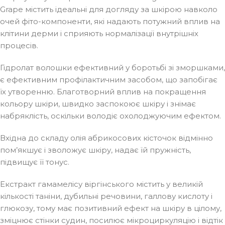
Grape містить ідеальні для догляду за шкірою навколо
очей фіто-компоненти, які надають потужний вплив на
клітини дерми і сприяють нормалізації внутрішніх
процесів.
Гідролат волошки ефективний у боротьбі зі зморшками,
є ефективним профілактичним засобом, що запобігає
їх утворенню. Благотворний вплив на покращення
кольору шкіри, швидко заспокоює шкіру і знімає
набряклість, оскільки володіє охолоджуючим ефектом.
Вхідна до складу олія абрикосових кісточок відмінно
пом’якшує і зволожує шкіру, надає їй пружність,
підвищує її тонус.
Екстракт гамамелісу віргінського містить у великій
кількості таніни, дубильні речовини, галлову кислоту і
глюкозу, тому має позитивний ефект на шкіру в цілому,
зміцнює стінки судин, посилює мікроциркуляцію і відтік