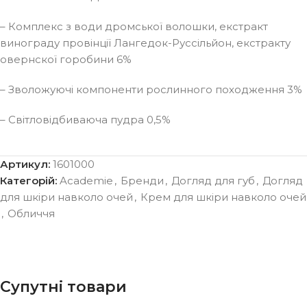
– Комплекс з води дромської волошки, екстракт
винограду провінції Лангедок-Руссільйон, екстракту
овернскої горобини 6%
– Зволожуючі компоненти рослинного походження 3%
– Світловідбиваюча пудра 0,5%
Артикул:
1601000
Категорій:
Academie
,
Бренди
,
Догляд для губ
,
Догляд
для шкіри навколо очей
,
Крем для шкіри навколо очей
,
Обличчя
Супутні товари