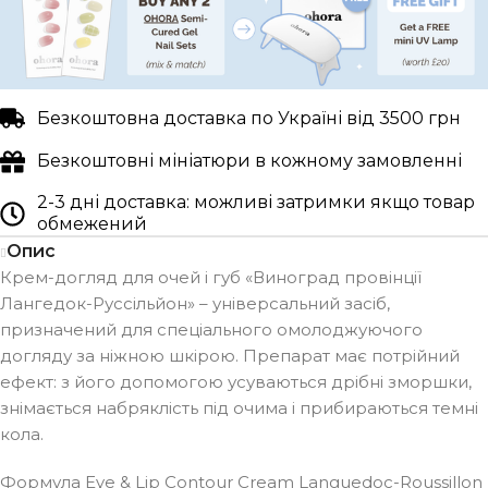
Безкоштовна доставка по Україні від 3500 грн
Безкоштовні мініатюри в кожному замовленні
2-3 дні доставка: можливі затримки якщо товар
обмежений
Опис
Крем-догляд для очей і губ «Виноград провінції
Лангедок-Руссільйон» – універсальний засіб,
призначений для спеціального омолоджуючого
догляду за ніжною шкірою. Препарат має потрійний
ефект: з його допомогою усуваються дрібні зморшки,
знімається набряклість під очима і прибираються темні
кола.
Формула Eye & Lip Contour Cream Languedoc-Roussillon