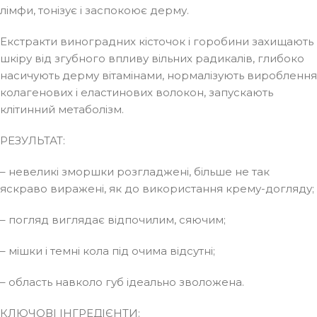
лімфи, тонізує і заспокоює дерму.
Екстракти виноградних кісточок і горобини захищають
шкіру від згубного впливу вільних радикалів, глибоко
насичують дерму вітамінами, нормалізують вироблення
колагенових і еластинових волокон, запускають
клітинний метаболізм.
РЕЗУЛЬТАТ:
– невеликі зморшки розгладжені, більше не так
яскраво виражені, як до використання крему-догляду;
– погляд виглядає відпочилим, сяючим;
– мішки і темні кола під очима відсутні;
– область навколо губ ідеально зволожена.
КЛЮЧОВІ ІНГРЕДІЄНТИ: