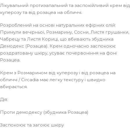
Лікувальний протизапальний та заспокійливий крем від
куперозу та від розацеа на обличчі.
Розроблений на основі натуральних ефірних олій:
Примули вечірньої, Розмарину, Сосни, Листя грушанки,
Чабрецу та Листя Кориці, що вбивають збудника
Демодекс (Розацеа). Крем одночасно заспокоює
роздратовану шкіру, усуває почервоніння на фоні
Розацеа.
Крем з Розмарином від куперозу і від розацеа на
обличчі / Circadia має легку текстуру і швидко
вбирається.
Дія:
Проти демодексу (збудника Розацеа)
Заспокоює та загоює шкіру