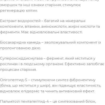
зморшок та інші ознаки старіння, стимулює
регенерацію клітин.
Екстракт водоростей – багатий на мінеральні
компоненти, вітаміни, амінокислоти, жирні кислоти та
ферменти. Має відновлювальні властивості.
Біосахаридна камедь – зволожувальний компонент із
пролонгованою дією.
Супероксиддисмутаза – фермент, який міститься у
рослинах і в людському організмі. Ефективно запобігає
процесам старіння.
Олігопептид-5 – стимулюючи синтез фібронектину
(білка, що міститься у шкірі), він підвищує еластичність,
відновлює епідерміс та чинить антивіковий ефект.
Пальмітоїл пентапептид-4 – це синтезований білок,