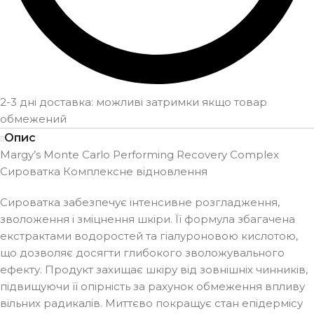
2-3 дні доставка: можливі затримки якщо товар
обмежений
Опис
Margy’s Monte Carlo Performing Recovery Complex
Сироватка Комплексне відновлення
Сироватка забезпечує інтенсивне розгладження,
зволоження і зміцнення шкіри. Її формула збагачена
екстрактами водоростей та гіалуроновою кислотою,
що дозволяє досягти глибокого зволожувального
ефекту. Продукт захищає шкіру від зовнішніх чинників,
підвищуючи її опірність за рахунок обмеження впливу
вільних радикалів. Миттєво покращує стан епідермісу