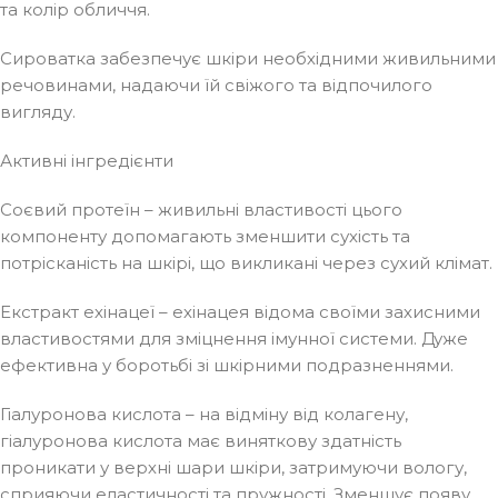
та колір обличчя.
Сироватка забезпечує шкіри необхідними живильними
речовинами, надаючи їй свіжого та відпочилого
вигляду.
Активні інгредієнти
Соєвий протеїн – живильні властивості цього
компоненту допомагають зменшити сухість та
потрісканість на шкірі, що викликані через сухий клімат.
Екстракт ехінацеї – ехінацея відома своїми захисними
властивостями для зміцнення імунної системи. Дуже
ефективна у боротьбі зі шкірними подразненнями.
Гіалуронова кислота – на відміну від колагену,
гіалуронова кислота має виняткову здатність
проникати у верхні шари шкіри, затримуючи вологу,
сприяючи еластичності та пружності. Зменшує появу