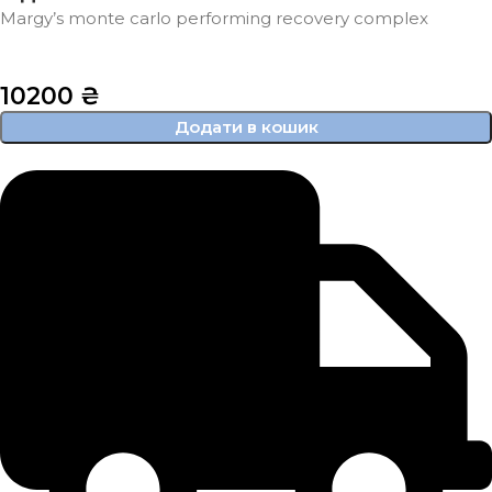
Margy’s monte carlo performing recovery complex
10200
₴
Додати в кошик