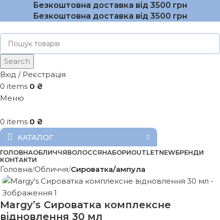
Безкоштовна доставка від 3500 грн
Безкоштовна доставка від 3500 грн
Search
Вхід / Реєстрація
0
items
0
₴
Меню
0
items
0
₴
КАТАЛОГ
ГОЛОВНА
ОБЛИЧЧЯ
ВОЛОССЯ
НАБОРИ
OUTLET
NEW
БРЕНДИ
КОНТАКТИ
Головна
Обличчя
Сироватка/ампула
Margy’s Сироватка комплексне
відновлення 30 мл