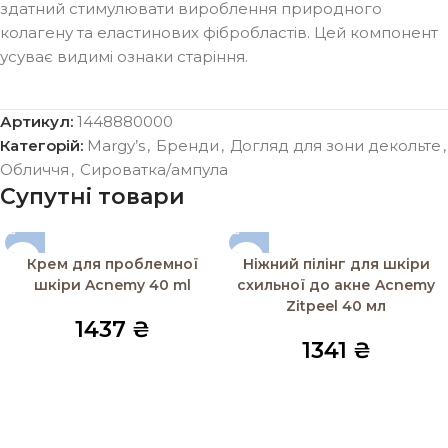
здатний стимулювати вироблення природного
колагену та еластинових фібробластів. Цей компонент
усуває видимі ознаки старіння.
Артикул:
1448880000
Категорій:
Margy’s
,
Бренди
,
Догляд для зони декольте
,
Обличчя
,
Сироватка/ампула
Супутні товари
Крем для проблемної
Ніжний пілінг для шкіри
шкіри Acnemy 40 ml
схильної до акне Acnemy
Zitpeel 40 мл
1437
₴
1341
₴