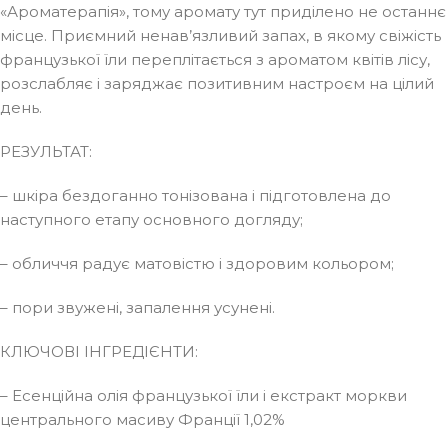
«Ароматерапія», тому аромату тут приділено не останнє
місце. Приємний ненав’язливий запах, в якому свіжість
французької їли переплітається з ароматом квітів лісу,
розслабляє і заряджає позитивним настроєм на цілий
день.
РЕЗУЛЬТАТ:
– шкіра бездоганно тонізована і підготовлена до
наступного етапу основного догляду;
– обличчя радує матовістю і здоровим кольором;
– пори звужені, запалення усунені.
КЛЮЧОВІ ІНГРЕДІЄНТИ:
– Есенційна олія французької їли і екстракт моркви
центрального масиву Франції 1,02%