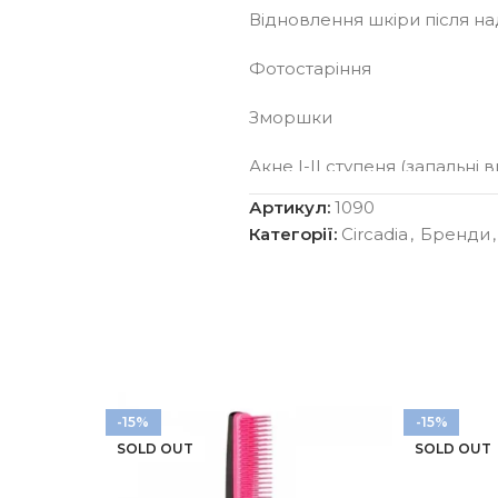
Відновлення шкіри після н
Фотостаріння
Зморшки
Акне І-ІІ ступеня (запальні 
Артикул:
1090
Прибирає розширені пори
Категорії:
Circadia
,
Бренди
,
Надає охайного доглянутог
Містить ретинол – Вагітніс
-15%
-15%
SOLD OUT
SOLD OUT