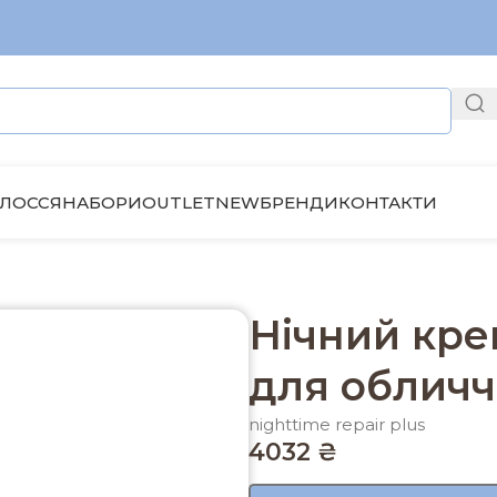
ЛОССЯ
НАБОРИ
OUTLET
NEW
БРЕНДИ
КОНТАКТИ
влюючий плюс для обличчя Circadia 59 ml
Нічний кр
для обличчя
nighttime repair plus
4032
₴