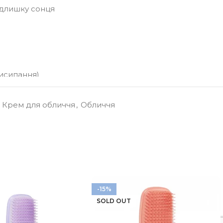
адлишку сонця
висипання)
Крем для обличчя
,
Обличчя
о вигляду
ть та Годування – протипоказання до призначення!
-15%
SOLD OUT