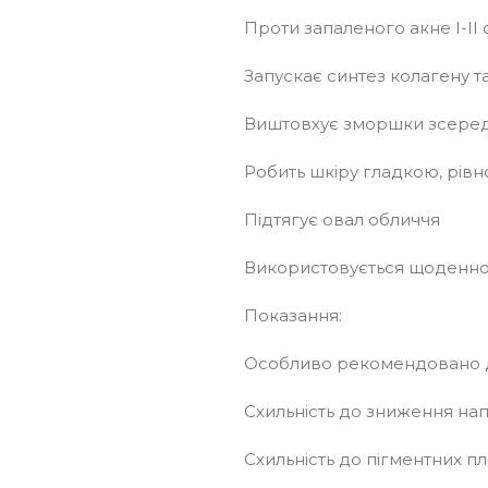
Проти запаленого акне І-ІІ 
Запускає синтез колагену т
Виштовхує зморшки зсере
Робить шкіру гладкою, рів
Підтягує овал обличчя
Використовується щоденн
Показання:
Особливо рекомендовано дл
Схильність до зниження напо
Схильність до пігментних п