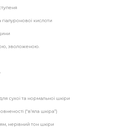
ступеня
а гіалуронової кислоти
дини
ною, зволоженою.
о
я сухої та нормальної шкіри
вненості (“в’яла шкіра”)
лям, нерівний тон шкіри