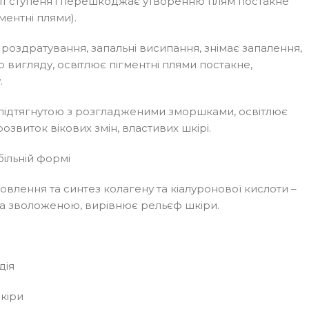
-ІІ ступеня і перешкоджає утворенню плям постакне
ментні плями).
оздратування, запальні висипання, знімає запалення,
 вигляду, освітлює пігментні плями постакне,
.
підтягнутою з розгладженими зморшками, освітлює
розвиток вікових змін, властивих шкірі.
абільній формі
новлення та синтез колагену та кіалуронової кислоти –
а зволоженою, вирівнює рельєф шкіри.
дія
шкіри