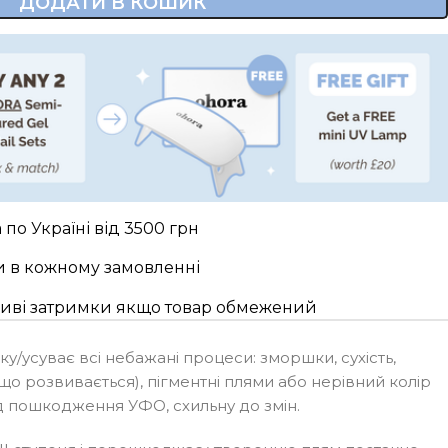
ДОДАТИ В КОШИК
по Україні від 3500 грн
и в кожному замовленні
жливі затримки якщо товар обмежений
усуває всі небажані процеси: зморшки, сухість,
 що розвивається), пігментні плями або нерівний колір
ід пошкодження УФО, схильну до змін.