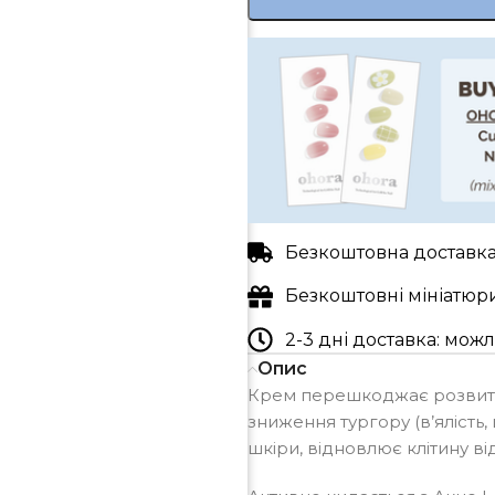
Безкоштовна доставка 
Безкоштовні мініатюр
2-3 дні доставка: мо
Опис
Крем перешкоджає розвитку/
зниження тургору (в’ялість,
шкіри, відновлює клітину в