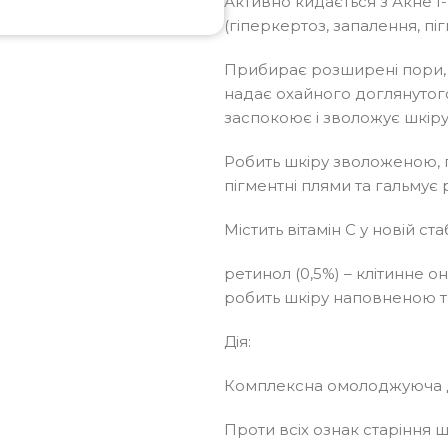
Активно кидається з Акне І
(гіперкертоз, запалення, піг
Прибирає розширені пори, р
надає охайного доглянутого
заспокоює і зволожує шкіру
Робить шкіру зволоженою, 
пігментні плями та гальмує 
Містить вітамін С у новій ст
ретинол (0,5%) – клітинне о
робить шкіру наповненою т
Дія:
Комплексна омолоджуюча 
Проти всіх ознак старіння 