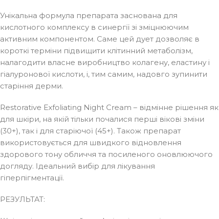
Унікальна формула препарата заснована для
кислотного комплексу в синергії зі зміцнюючим
активним компонентом. Саме цей дует дозволяє в
короткі терміни підвищити клітинний метаболізм,
налагодити власне виробництво колагену, еластину і
гіалуронової кислоти, і, тим самим, надовго зупинити
старіння дерми.
Restorative Exfoliating Night Cream – відмінне рішення як
для шкіри, на якій тільки почалися перші вікові зміни
(30+), так і для старіючої (45+). Також препарат
використовується для швидкого відновлення
здорового тону обличчя та посиленого оновлюючого
догляду. Ідеальний вибір для лікування
гіперпігментації.
РЕЗУЛЬТАТ: