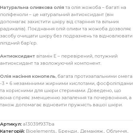
Натуральна оливкова олія
та олія жожоба – багаті на
поліфеноли – це натуральний антиоксидант (він
допомагає захистити шкіру від старіння та вільних
радикалів). Поєднання олій оливи та жожоба дозволяє
засобу очищати шкіру без подразнень та відновлювати
ліпідний бар’єр.
Антиоксидант
вітамін Е – перевірений, потужний
антиоксидант та зволожуючий компонент.
Олія насіння конопель
, багата протизапальними омега
-3 + 6 незамінними жирними кислотами, фосфоліпідами
та корисними для шкіри стеринами. Доведено, що
вона сприяє зменшенню запалення та почервоніння, а
також допомагає відновити пружність вашої шкіри.
Артикул:
a13039f937ba
Категорій:
Bioelements
,
Бренди
,
Демакіяж
,
Обличчя
,