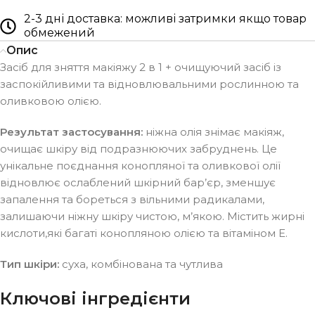
2-3 дні доставка: можливі затримки якщо товар
обмежений
Опис
Засіб для зняття макіяжу 2 в 1 + очищуючий засіб із
заспокійливими та відновлювальними рослинною та
оливковою олією.
Результат застосування:
ніжна олія знімає макіяж,
очищає шкіру від подразнюючих забруднень. Це
унікальне поєднання конопляної та оливкової олії
відновлює ослаблений шкірний бар’єр, зменшує
запалення та бореться з вільними радикалами,
залишаючи ніжну шкіру чистою, м’якою. Містить жирні
кислоти,які багаті конопляною олією та вітаміном Е.
Тип шкіри:
суха, комбінована та чутлива
Ключові інгредієнти