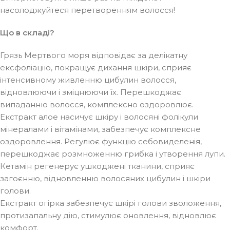
насолоджуйтеся перетворенням волосся!
Що в складі?
Грязь Мертвого моря відповідає за делікатну
ексфоліацію, покращує дихання шкіри, сприяє
інтенсивному живленню цибулин волосся,
відновлюючи і зміцнюючи їх. Перешкоджає
випаданню волосся, комплексно оздоровлює.
Екстракт алое насичує шкіру і волосяні фолікули
мінералами і вітамінами, забезпечує комплексне
оздоровлення. Регулює функцію себовиделенія,
перешкоджає розмноженню грибка і утворення лупи.
Кетамін регенерує ушкоджені тканини, сприяє
загоєнню, відновленню волосяних цибулин і шкіри
голови.
Екстракт огірка забезпечує шкірі голови зволоження,
протизапальну дію, стимулює оновлення, відновлює
комфорт.