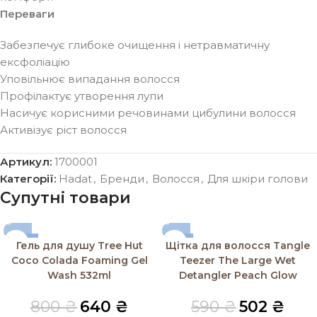
Переваги
Забезпечує глибоке очищення і нетравматичну
ексфоліацію
Уповільнює випадання волосся
Профілактує утворення лупи
Насичує корисними речовинами цибулини волосся
Активізує ріст волосся
Артикул:
1700001
Категорії:
Hadat
,
Бренди
,
Волосся
,
Для шкіри голови
Супутні товари
-20%
-15%
Гель для душу Tree Hut
Щітка для волосся Tangle
SOLD OUT
Coco Colada Foaming Gel
Teezer The Large Wet
Wash 532ml
Detangler Peach Glow
800
₴
640
₴
590
₴
502
₴