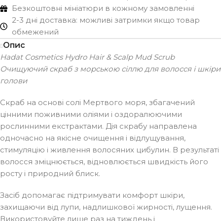
Безкоштовні мініатюри в кожному замовленні
2-3 дні доставка: можливі затримки якщо товар
обмежений
Опис
Hadat Cosmetics Hydro Hair & Scalp Mud Scrub
Очищуючий скраб з морською сіллю для волосся і шкіри
голови
Скраб на основі солі Мертвого моря, збагачений
цінними поживними оліями і оздоралюючими
рослинними екстрактами. Дія скрабу направлена
одночасно на якісне очищення і відлущування,
стимуляцію і живлення волосяних цибулин. В результаті
волосся зміцнюється, відновлюється швидкість його
росту і природний блиск.
Засіб допомагає підтримувати комфорт шкіри,
захищаючи від лупи, надлишкової жирності, лущення.
Використовуйте лише раз на тиждень і