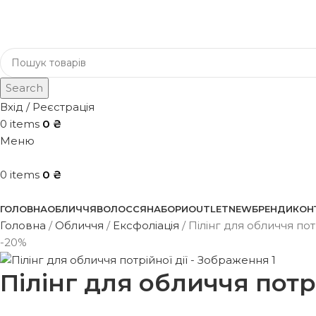
Search
Вхід / Реєстрація
0
items
0
₴
Меню
0
items
0
₴
Каталог
ГОЛОВНА
ОБЛИЧЧЯ
ВОЛОССЯ
НАБОРИ
OUTLET
NEW
БРЕНДИ
КОН
Головна
Обличчя
Ексфоліація
Пілінг для обличчя потр
-20%
Пілінг для обличчя потрі