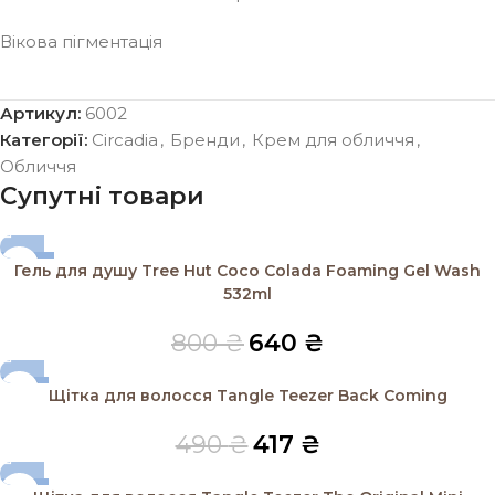
Вікова пігментація
Артикул:
6002
Категорії:
Circadia
,
Бренди
,
Крем для обличчя
,
Обличчя
Супутні товари
-20%
Гель для душу Tree Hut Coco Colada Foaming Gel Wash
532ml
800
₴
640
₴
-15%
Щітка для волосся Tangle Teezer Back Coming
SOLD OUT
490
₴
417
₴
-15%