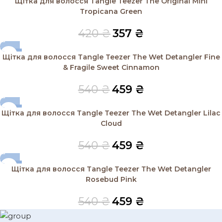
Щітка для волосся Tangle Teezer The Original Mini
SOLD OUT
Tropicana Green
420
₴
357
₴
-15%
Щітка для волосся Tangle Teezer The Wet Detangler Fine
SOLD OUT
& Fragile Sweet Cinnamon
540
₴
459
₴
-15%
Щітка для волосся Tangle Teezer The Wet Detangler Lilac
SOLD OUT
Cloud
540
₴
459
₴
-15%
Щітка для волосся Tangle Teezer The Wet Detangler
SOLD OUT
Rosebud Pink
540
₴
459
₴