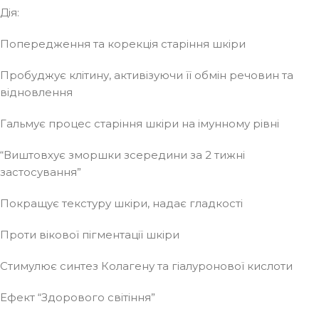
Дія:
Попередження та корекція старіння шкіри
Пробуджує клітину, активізуючи її обмін речовин та
відновлення
Гальмує процес старіння шкіри на імунному рівні
“Виштовхує зморшки зсередини за 2 тижні
застосування”
Покращує текстуру шкіри, надає гладкості
Проти вікової пігментації шкіри
Стимулює синтез Колагену та гіалуронової кислоти
Ефект “Здорового світіння”