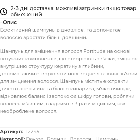
2-3 дні доставка: можливі затримки якщо товар
обмежений
Опис
Ефективний шампунь, відновлює, та допомагає
волоссю зростати більш довшими.
Шампунь для зміцнення волосся Fortitude на основі
потужних компонентів, що створюють зв’язки, зміцнює
внутрішню структуру кератину з глибини,
допомагаючи створювати нові водневі та іонні зв’язки
для зміцнення волосся. Шампунь містить екстракти
дикого апельсина та білого кипариса, м’яко очищає,
відновлює баланс і заспокоює шкіру голови, роблячи
волосся м’якшим, гладким і в 3 рази міцнішим, ніж
необроблене волосся.
Артикул:
112245
Категорії:
Davroe
,
Бренди
,
Волосся
,
Шампунь