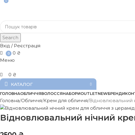
0
0
Search
Вхід / Реєстрація
0
₴
0
Меню
0
₴
КАТАЛОГ
ГОЛОВНА
ОБЛИЧЧЯ
ВОЛОССЯ
НАБОРИ
OUTLET
NEW
БРЕНДИ
КОН
Головна
Обличчя
Крем для обличчя
Відновлювальний н
Відновлювальний нічний крем
2500
₴