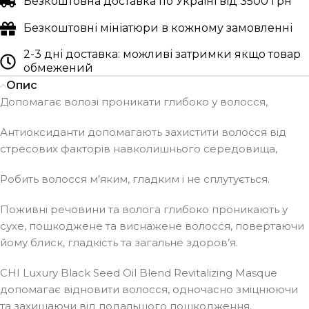
Безкоштовна доставка по Україні від 3500 грн
Безкоштовні мініатюри в кожному замовленні
2-3 дні доставка: можливі затримки якщо товар
обмежений
Опис
Допомагає волозі проникати глибоко у волосся,
Антиоксиданти допомагають захистити волосся від
стресових факторів навколишнього середовища,
Робить волосся м’яким, гладким і не сплутується.
Поживні речовини та волога глибоко проникають у
сухе, пошкоджене та виснажене волосся, повертаючи
йому блиск, гладкість та загальне здоров’я.
CHI Luxury Black Seed Oil Blend Revitalizing Masque
допомагає відновити волосся, одночасно зміцнюючи
та захищаючи від подальшого пошкодження.