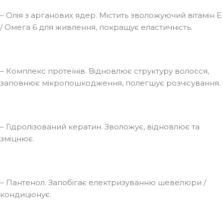
– Олія з арганових ядер. Містить зволожуючий вітамін Е
/ Омега 6 для живлення, покращує еластичність.
– Комплекс протеїнів. Відновлює структуру волосся,
заповнює мікропошкодження, полегшує розчісування.
– Гідролізований кератин. Зволожує, відновлює та
зміцнює.
– Пантенол. Запобігає електризуванню шевелюри /
кондиціонує.