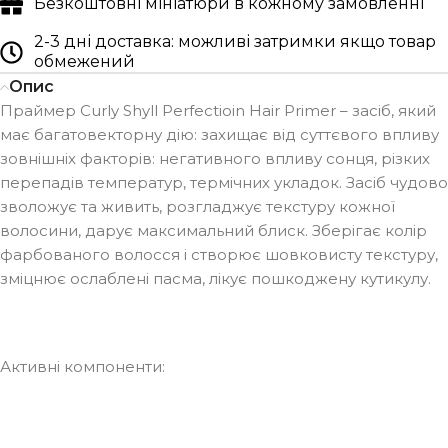
Безкоштовні мініатюри в кожному замовленні
2-3 дні доставка: можливі затримки якщо товар
обмежений
Опис
Праймер Curly Shyll Perfectioin Hair Primer – засіб, який
має багатовекторну дію: захищає від суттєвого впливу
зовнішніх факторів: негативного впливу сонця, різких
перепадів температур, термічних укладок. Засіб чудово
зволожує та живить, розгладжує текстуру кожної
волосини, дарує максимальний блиск. Зберігає колір
фарбованого волосся і створює шовковисту текстуру,
зміцнює ослаблені пасма, лікує пошкоджену кутикулу.
Активні компоненти: