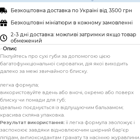
Безкоштовна доставка по Україні від 3500 грн
Безкоштовні мініатюри в кожному замовленні
2-3 дні доставка: можливі затримки якщо товар
обмежений
Опис
Піклуйтесь про сухі губи за допомогою цією
багатофункціональної сироватки, дія якої виходить
далеко за межі звичайного блиску.
легка формула;
використовуйте вдень або вночі, окремо або поверх
блиску чи помади для губ;
ідеально поєднується із відлущуючим бальзамом;
красива скляна упаковка.
Результат використання:
її легка формула зволожує і
заспокоює завдяки відновлюючим шкірний бар‘єр
ліпідам, антиоксидантам гранату та насінню журавлини.