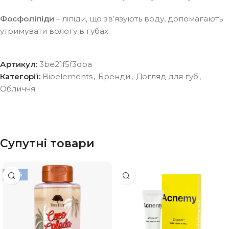
Фосфоліпіди
– ліпіди, що зв’язують воду, допомагають
утримувати вологу в губах.
Артикул:
3be21f5f3dba
Категорії:
Bioelements
,
Бренди
,
Догляд для губ
,
Обличчя
Супутні товари
-20%