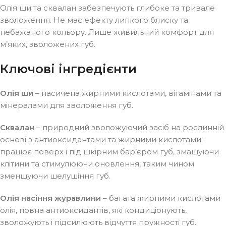
Олія ши та сквалан забезпечують глибоке та тривале
зволоження. Не має ефекту липкого блиску та
небажаного кольору. Лише живильний комфорт для
м’яких, зволожених губ.
Ключові інгредієнти
Олія ши
– насичена жирними кислотами, вітамінами та
мінералами для зволоження губ.
Сквалан
– природний зволожуючий засіб на рослинній
основі з антиоксидантами та жирними кислотами;
працює поверх і під шкірним бар’єром губ, змащуючи
клітини та стимулюючи оновлення, таким чином
зменшуючи шелушіння губ.
Олія насіння журавлини
– багата жирними кислотами
олія, повна антиоксидантів, які кондиціонують,
зволожують і підсилюють відчуття пружності губ.