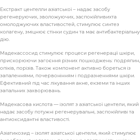
Екстракт центелли азіатської – надає засобу
регенеруючих, зволожуючих, заспокійливихта
омолоджуючих властивостей, стимулює синтез
колагену, зміцнює стінки судин та має антибактеріальну
дію.
Мадекассосид стимулює процеси регенерації шкіри,
прискорюючи загоєння різних пошкоджень: подряпин,
опіків, порізів. Також компонент активно бореться із
запаленнями, почервонінням і подразненнями шкіри.
Ефективний під час лікування акне, екземи та інших
запальних захворювань.
Мадекасова кислота — ізолят з азіатської центели, який
надає засобу потужні регенерувальні, заспокійливі та
антиоксидантні властивості.
Азіатикозид – ізолят азіатської центели, який стимулює