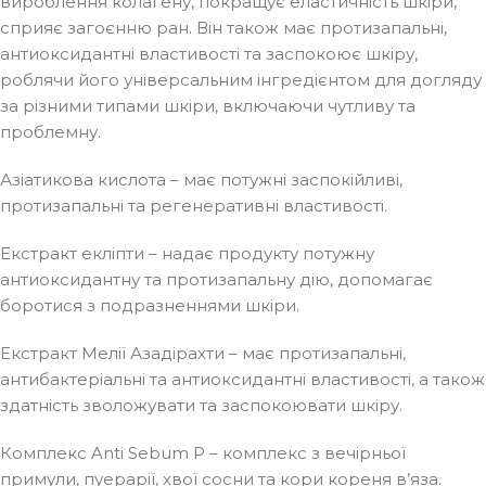
вироблення колагену, покращує еластичність шкіри,
сприяє загоєнню ран. Він також має протизапальні,
антиоксидантні властивості та заспокоює шкіру,
роблячи його універсальним інгредієнтом для догляду
за різними типами шкіри, включаючи чутливу та
проблемну.
Азіатикова кислота – має потужні заспокійливі,
протизапальні та регенеративні властивості.
Екстракт екліпти – надає продукту потужну
антиоксидантну та протизапальну дію, допомагає
боротися з подразненнями шкіри.
Екстракт Мелії Азадірахти – має протизапальні,
антибактеріальні та антиоксидантні властивості, а також
здатність зволожувати та заспокоювати шкіру.
Комплекс Anti Sebum P – комплекс з вечірньої
примули, пуерарії, хвої сосни та кори кореня в’яза.