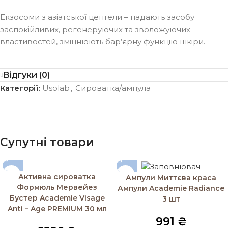
Екзосоми з азіатської центели – надають засобу
заспокійливих, регенеруючих та зволожуючих
властивостей, зміцнюють бар’єрну функцію шкіри.
Відгуки (0)
Категорії:
Usolab
,
Сироватка/ампула
Супутні товари
Активна сироватка
Ампули Миттєва краса
Формюль Мервейез
Ампули Academie Radiance
Бустер Academie Visage
3 шт
Anti – Age PREMIUM 30 мл
991
₴