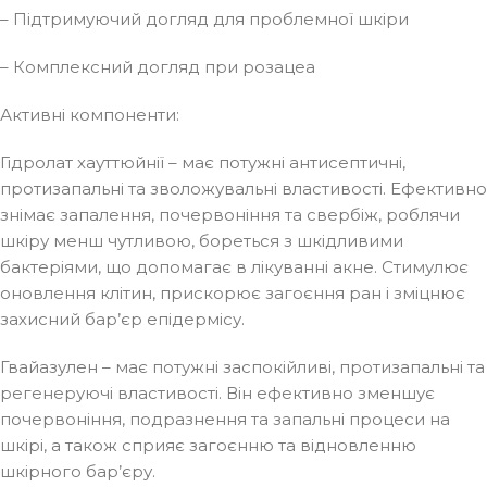
– Підтримуючий догляд для проблемної шкіри
– Комплексний догляд при розацеа
Активні компоненти:
Гідролат хауттюйнії – має потужні антисептичні,
протизапальні та зволожувальні властивості. Ефективно
знімає запалення, почервоніння та свербіж, роблячи
шкіру менш чутливою, бореться з шкідливими
бактеріями, що допомагає в лікуванні акне. Стимулює
оновлення клітин, прискорює загоєння ран і зміцнює
захисний бар’єр епідермісу.
Гвайазулен – має потужні заспокійливі, протизапальні та
регенеруючі властивості. Він ефективно зменшує
почервоніння, подразнення та запальні процеси на
шкірі, а також сприяє загоєнню та відновленню
шкірного бар’єру.