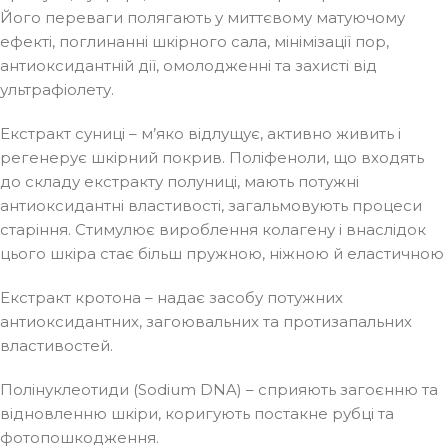
Його переваги полягають у миттєвому матуючому
ефекті, поглинанні шкірного сала, мінімізації пор,
антиоксидантній дії, омолодженні та захисті від
ультрафіолету.
Екстракт суниці – м’яко відлущує, активно живить і
регенерує шкірний покрив. Поліфеноли, що входять
до складу екстракту полуниці, мають потужні
антиоксидантні властивості, загальмовують процеси
старіння. Стимулює вироблення колагену і внаслідок
цього шкіра стає більш пружною, ніжною й еластичною
Екстракт кротона – надає засобу потужних
антиоксидантних, загоювальних та протизапальних
властивостей.
Полінуклеотиди (Sodium DNA) – сприяють загоєнню та
відновленню шкіри, коригують постакне рубці та
фотопошкодження.