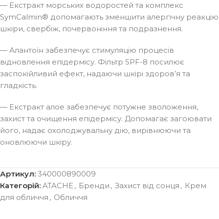
— Екстракт морських водоростей та комплекс
SymCalmin® допомагають зменшити алергічну реакцію
шкіри, свербіж, почервоніння та подразнення.
— Алантоїн забезпечує стимуляцію процесів
відновлення епідермісу. Фільтр SPF-8 посилює
заспокійливий ефект, надаючи шкірі здоров’я та
гладкість.
— Екстракт алое забезпечує потужне зволоження,
захист та очищення епідермісу. Допомагає загоювати
його, надає охолоджувальну дію, вирівнюючи та
оновлюючи шкіру.
Артикул:
340000890009
Категорій:
ATACHE
,
Бренди
,
Захист від сонця
,
Крем
для обличчя
,
Обличчя