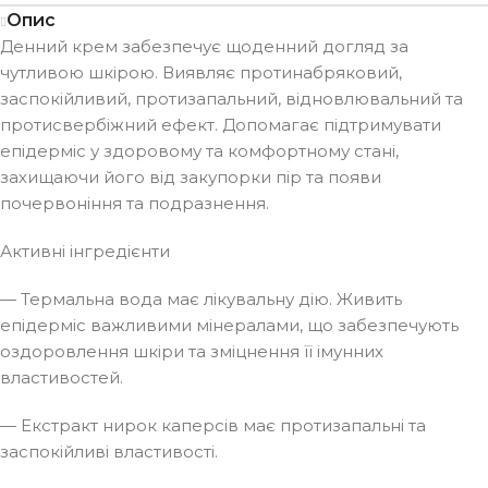
Опис
Денний крем забезпечує щоденний догляд за
чутливою шкірою. Виявляє протинабряковий,
заспокійливий, протизапальний, відновлювальний та
протисвербіжний ефект. Допомагає підтримувати
епідерміс у здоровому та комфортному стані,
захищаючи його від закупорки пір та появи
почервоніння та подразнення.
Активні інгредієнти
— Термальна вода має лікувальну дію. Живить
епідерміс важливими мінералами, що забезпечують
оздоровлення шкіри та зміцнення її імунних
властивостей.
— Екстракт нирок каперсів має протизапальні та
заспокійливі властивості.