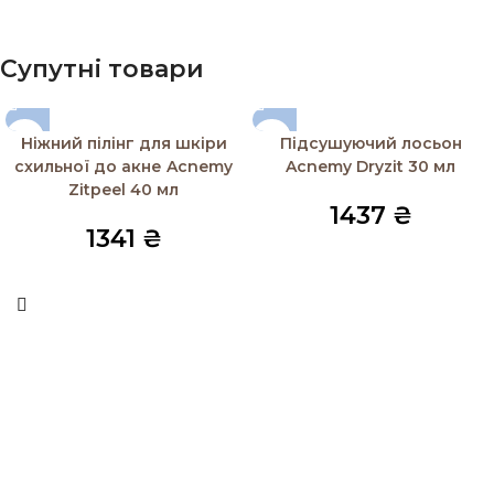
Супутні товари
Ніжний пілінг для шкіри
Підсушуючий лосьон
схильної до акне Acnemy
Acnemy Dryzit 30 мл
Zitpeel 40 мл
1437
₴
1341
₴