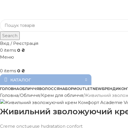
Search
Вхід / Реєстрація
0
items
0
₴
Меню
0
items
0
₴
КАТАЛОГ
ГОЛОВНА
ОБЛИЧЧЯ
ВОЛОССЯ
НАБОРИ
OUTLET
NEW
БРЕНДИ
КОН
Головна
Обличчя
Крем для обличчя
Живильний зволожу
Живильний зволожуючий крем
Creme onctueuse hydratation confort