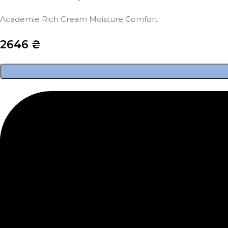
Academie Rich Cream Moisture Comfort
2646
₴