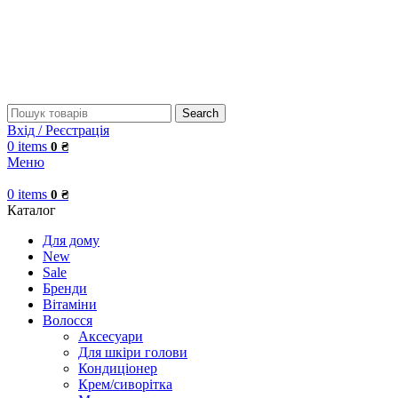
Search
Вхід / Реєстрація
0
items
0
₴
Меню
0
items
0
₴
Каталог
Для дому
New
Sale
Бренди
Вітаміни
Волосся
Аксесуари
Для шкіри голови
Кондиціонер
Крем/сиворітка