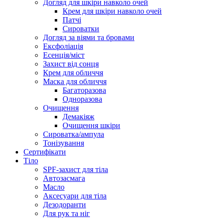
Догляд для шкіри навколо очей
Крем для шкіри навколо очей
Патчі
Сироватки
Догляд за віями та бровами
Ексфоліація
Есенція/міст
Захист від сонця
Крем для обличчя
Маска для обличчя
Багаторазова
Одноразова
Очищення
Демакіяж
Очищення шкіри
Сироватка/ампула
Тонізування
Сертифікати
Тіло
SPF-захист для тіла
Автозасмага
Масло
Аксесуари для тіла
Дезодоранти
Для рук та ніг