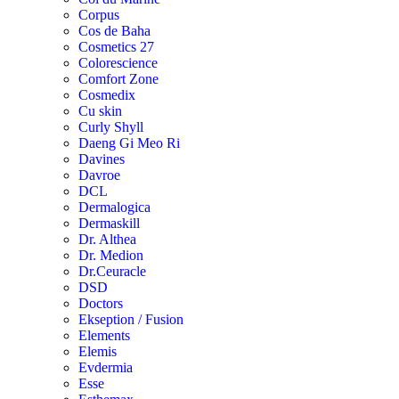
Corpus
Cos de Baha
Cosmetics 27
Colorescience
Comfort Zone
Cosmedix
Cu skin
Curly Shyll
Daeng Gi Meo Ri
Davines
Davroe
DCL
Dermalogica
Dermaskill
Dr. Althea
Dr. Medion
Dr.Ceuracle
DSD
Doctors
Ekseption / Fusion
Elements
Elemis
Evdermia
Esse