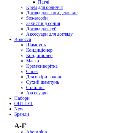
Патчі
Крем для обличчя
Догляд для зони декольте
Sos-засоби
Захист від сонця
Догляд для губ
Аксесуари для догляду
Волосся
Шампунь
Кондиціонер
Кондиціонер
Маска
Крем/сиворітка
Спреї
Для шкіри голови
Сухий шампунь
Стайлінг
Аксесуари
Набори
OUTLET
New
Бренди
А-F
About skin