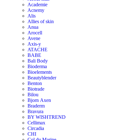
Academie
Acnemy
Alis
Allies of skin
Anua
Arocell
Avene
Axis-y
ATACHE
BABE
Bali Body
Bioderma
Bioelements
Beautyblender
Benton
Biotrade
Bilou
Bjorn Аxen
Braderm
Bravura
BY WISHTREND
Cellimax
Circadia
CHI
Col du Marine