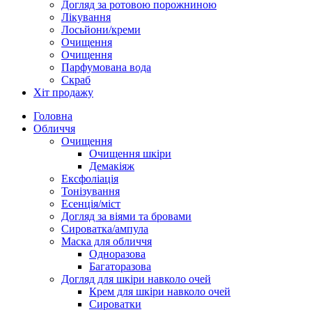
Догляд за ротовою порожниною
Лікування
Лосьйони/креми
Очищення
Очищення
Парфумована вода
Скраб
Хіт продажу
Головна
Обличчя
Очищення
Очищення шкіри
Демакіяж
Ексфоліація
Тонізування
Есенція/міст
Догляд за віями та бровами
Сироватка/ампула
Маска для обличчя
Одноразова
Багаторазова
Догляд для шкіри навколо очей
Крем для шкіри навколо очей
Сироватки