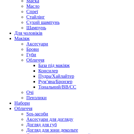
Маска
Масло
Спреї
Стайлінг
Сухий шампунь
Шампунь
Для чоловіків
Макіяж
Аксесуари
Брови
Губи
Обличчя
База під макіяж
Консилер
Пудра/Хайлайтер
Рум’яна/Бронзер
Тональний/BB/CC
Очі
Пензлики
Набори
Обличчя
Sos-засоби
Аксесуари для догляду
Догляд для губ
Догляд для зони декольте