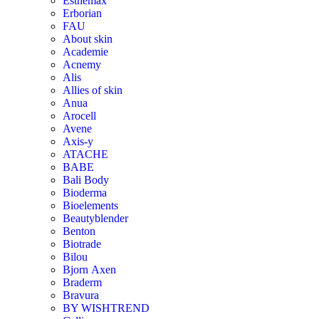
Esthemax
Erborian
FAU
About skin
Academie
Acnemy
Alis
Allies of skin
Anua
Arocell
Avene
Axis-y
ATACHE
BABE
Bali Body
Bioderma
Bioelements
Beautyblender
Benton
Biotrade
Bilou
Bjorn Аxen
Braderm
Bravura
BY WISHTREND