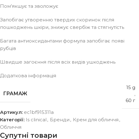
Пом’якшує та зволожує
Запобігає утворенню твердих скоринок після
пошкоджень шкіри, знижує свербіж та стягнутість
Багата антиоксидантами формула запобігає появі
рубців
Швидше загоєння після всіх видів ушкоджень
Додаткова інформація
15 g
ГРАМАЖ
,
60 г
Артикул:
ec1bf915311a
Категорії:
Is clinical
,
Бренди
,
Крем для обличчя
,
Обличчя
Супутні товари