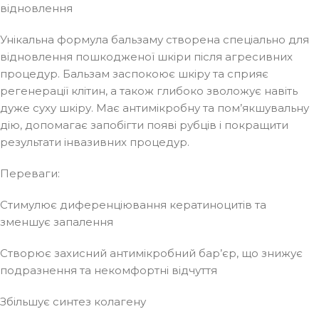
відновлення
Унікальна формула бальзаму створена спеціально для
відновлення пошкодженої шкіри після агресивних
процедур. Бальзам заспокоює шкіру та сприяє
регенерації клітин, а також глибоко зволожує навіть
дуже суху шкіру. Має антимікробну та пом’якшувальну
дію, допомагає запобігти появі рубців і покращити
результати інвазивних процедур.
Переваги:
Стимулює диференціювання кератиноцитів та
зменшує запалення
Створює захисний антимікробний бар’єр, що знижує
подразнення та некомфортні відчуття
Збільшує синтез колагену