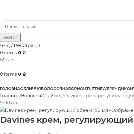
Search
Вхід / Реєстрація
0
items
0
₴
Меню
0
items
0
₴
Каталог
ГОЛОВНА
ОБЛИЧЧЯ
ВОЛОССЯ
НАБОРИ
OUTLET
NEW
БРЕНДИ
КОН
Головна
Волосся
Стайлінг
Davines крем, регулирующий
Sold out
Davines крем, регулирующий