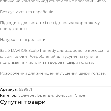
вплине на контроль над стилем та не послабить його.
Без сульфатів та парабенів
Підходить для веганів і не піддається жорстокому
поводженню
Натуральні інгредієнти
Засіб DAVROE Scalp Remedy для здорового волосся та
шкіри голови. Розроблений для усунення лупи та
підтримання чистоти та здоров’я шкіри голови.
Розроблений для зменшення лущення шкіри голови.
Артикул:
559971
Категорії:
Davroe
,
Бренди
,
Волосся
,
Спреї
Супутні товари