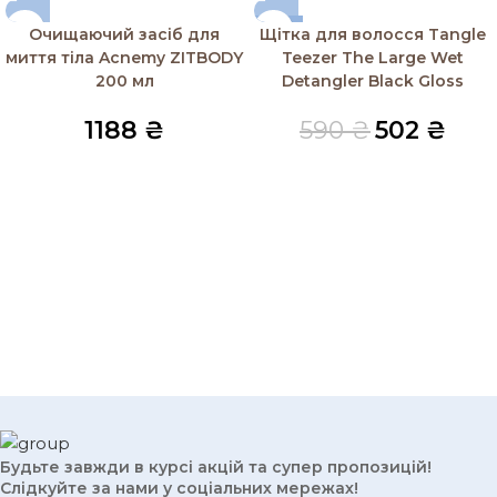
-15%
Очищаючий засіб для
Щітка для волосся Tangle
SOLD OUT
миття тіла Acnemy ZITBODY
Teezer The Large Wet
200 мл
Detangler Black Gloss
1188
₴
590
₴
502
₴
Будьте завжди в курсі акцій та супер пропозицій!
Слідкуйте за нами у соціальних мережах!