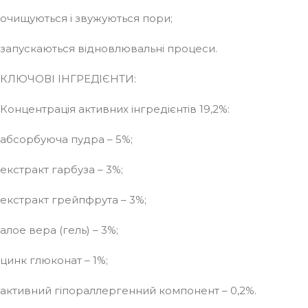
очищуються і звужуються пори;
запускаються відновлювальні процеси.
КЛЮЧОВІ ІНГРЕДІЄНТИ:
Концентрація активних інгредієнтів 19,2%:
абсорбуюча пудра – 5%;
екстракт гарбуза – 3%;
екстракт грейпфрута – 3%;
алое вера (гель) – 3%;
цинк глюконат – 1%;
активний гіпораллергенний компонент – 0,2%.