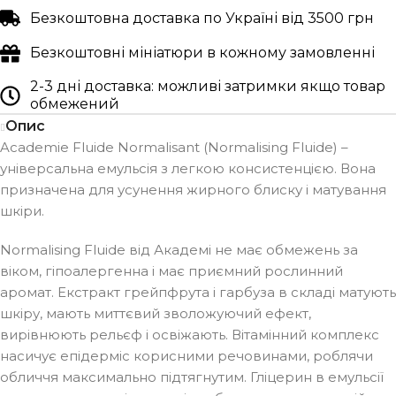
Безкоштовна доставка по Україні від 3500 грн
Безкоштовні мініатюри в кожному замовленні
2-3 дні доставка: можливі затримки якщо товар
обмежений
Опис
Academie Fluide Normalisant (Normalising Fluide) –
універсальна емульсія з легкою консистенцією. Вона
призначена для усунення жирного блиску і матування
шкіри.
Normalising Fluide від Академі не має обмежень за
віком, гіпоалергенна і має приємний рослинний
аромат. Екстракт грейпфрута і гарбуза в складі матують
шкіру, мають миттєвий зволожуючий ефект,
вирівнюють рельєф і освіжають. Вітамінний комплекс
насичує епідерміс корисними речовинами, роблячи
обличчя максимально підтягнутим. Гліцерин в емульсії