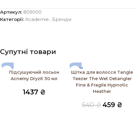
Артикул:
809000
Категорії:
Academie
,
Бренди
Супутні товари
-15%
Підсушуючий лосьон
Щітка для волосся Tangle
SOLD OUT
Acnemy Dryzit 30 мл
Teezer The Wet Detangler
Fine & Fragile Hypnotic
1437
₴
Heather
540
₴
459
₴