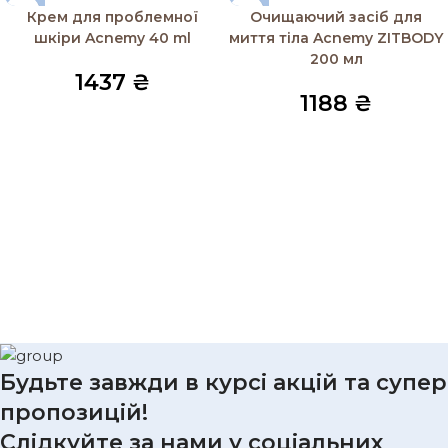
Крем для проблемної
Очищаючий засіб для
шкіри Acnemy 40 ml
миття тіла Acnemy ZITBODY
200 мл
1437
₴
1188
₴
Будьте завжди в курсі акцій та супер
пропозицій!
Слідкуйте за нами у соціальних