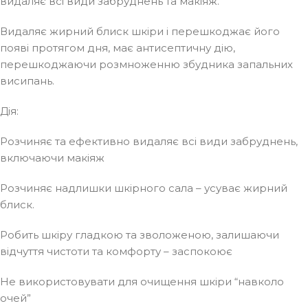
видаляє всі види забруднень та макіяж.
Видаляє жирний блиск шкіри і перешкоджає його
появі протягом дня, має антисептичну дію,
перешкоджаючи розмноженню збудника запальних
висипань.
Дія:
Розчиняє та ефективно видаляє всі види забруднень,
включаючи макіяж
Розчиняє надлишки шкірного сала – усуває жирний
блиск.
Робить шкіру гладкою та зволоженою, залишаючи
відчуття чистоти та комфорту – заспокоює
Не використовувати для очищення шкіри “навколо
очей”