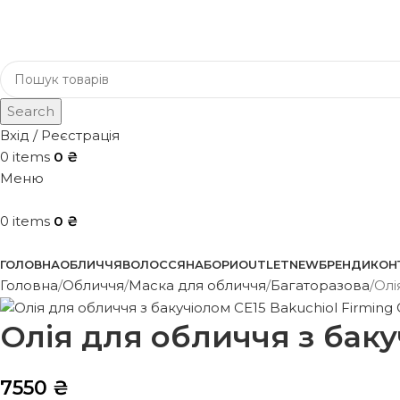
Search
Вхід / Реєстрація
0
items
0
₴
Меню
0
items
0
₴
Каталог
ГОЛОВНА
ОБЛИЧЧЯ
ВОЛОССЯ
НАБОРИ
OUTLET
NEW
БРЕНДИ
КОН
Головна
Обличчя
Маска для обличчя
Багаторазова
Олі
Олія для обличчя з бакуч
7550
₴