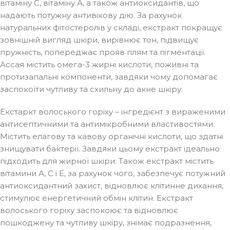
вітаміну С, вітаміну А, а також антиоксидантів, що
надають потужну антивікову дію. За рахунок
натуральних фітостеролів у складі, екстракт покращує
зовнішній вигляд шкіри, вирівнює тон, підвищує
пружність, попереджає прояв плям та пігментації.
Ассая містить омега-3 жирні кислоти, поживні та
протизапальні компоненти, завдяки чому допомагає
заспокоїти чутливу та схильну до акне шкіру.
Екстаркт волоського горіху – інгредієнт з вираженими
антисептичними та антимікробними властивостями.
Містить елагову та кавову органічні кислоти, що здатні
знищувати бактерії. Завдяки цьому екстракт ідеально
підходить для жирної шкіри. Також екстракт містить
вітамини А, С і Е, за рахунок чого, забезпечує потужний
антиоксидантний захист, відновлює клітинне дихання,
стимулює енергетичний обмін клітин. Екстракт
волоського горіху заспокоює та відновлює
пошкоджену та чутливу шкіру, знімає подразнення,