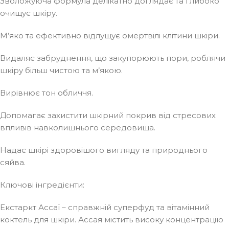
Зволожуюча формула делікатно доглядає та глибоко
очищує шкіру.
М’яко та ефективно відлущує омертвілі клітини шкіри.
Видаляє забруднення, що закупорюють пори, роблячи
шкіру більш чистою та м’якою.
Вирівнює тон обличчя.
Допомагає захистити шкірний покрив від стресових
впливів навколишнього середовища.
Надає шкірі здоровішого вигляду та природнього
сяйва.
Ключові інгредієнти:
Екстаркт Ассаї – справжній суперфуд та вітамінний
коктель для шкіри. Ассая містить високу концентрацію