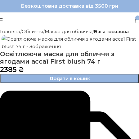
Безкоштовна доставка від 3500 грн
0
Головна
Обличчя
Маска для обличчя
Багаторазова
Oсвітлююча маска для обличчя з
ягодами ассаї First blush 74 г
2385
₴
Додати в кошик