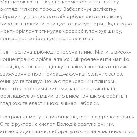
Монтморіллоніт – зелена космецевтична глина у
вигляді мілкого порошку. Забезпечує делікатну
абразивну дію, володіє абсорбуючою активністю,
виводить токсини, очищує та звужує пори. Додатково
монтморіллоніт стимуляє кровообіг, тонізує шкіру,
контролює себорегуляцію та освітлює.
Ілліт – зелена дрібнодисперсна глина. Містить високу
концентрацію срібла, а також мікроелементи магнію,
кальцію, марганцю, цинку та алюмінію. Глина сприяє
звужуванню пор, покращує функції сальних салоз,
очищує та тонізує. Вона є прекрасним пілінгом ,
бореться з різними видами запалень, висипань,
розгладжує зморшки, вирівнює тон шкіри, робить її
гладкою та еластичною, знімає набряки.
Екстракт лимону та лимонна цедра – джерело вітаміну
С та фруктових кислот. Володіє освітлюючими,
антиоксидантними, себорегулюючими властивостями.