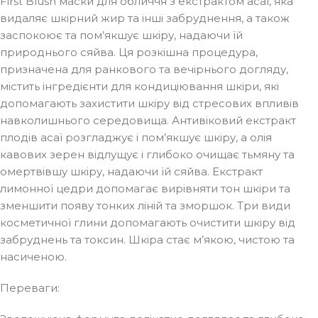
First Blush маски для обличчя з екстрактом асаї, яка
видаляє шкірний жир та інші забруднення, а також
заспокоює та пом’якшує шкіру, надаючи їй
природнього сяйва. Ця розкішна процедура,
призначена для ранкового та вечірнього догляду,
містить інгредієнти для кондиціювання шкіри, які
допомагають захистити шкіру від стресових впливів
навколишнього середовища. Антивіковий екстракт
плодів асаї розгладжує і пом’якшує шкіру, а олія
кавових зерен відлущує і глибоко очищає тьмяну та
омертвівшу шкіру, надаючи їй сяйва. Екстракт
лимонної цедри допомагає вирівняти тон шкіри та
зменшити появу тонких ліній та зморшок. Три види
косметичної глини допомагають очистити шкіру від
забруднень та токсин. Шкіра стає м’якою, чистою та
насиченою.
Переваги: