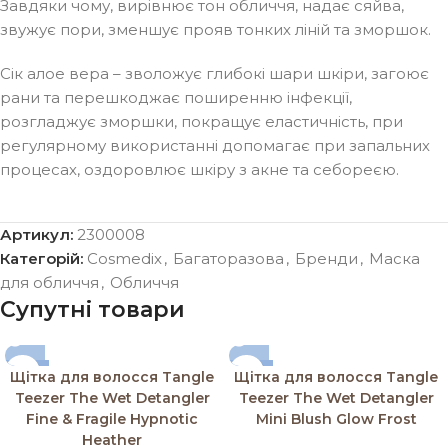
Завдяки чому, вирівнює тон обличчя, надає сяйва,
звужує пори, зменшує прояв тонких ліній та зморшок.
Сік алое вера – зволожує глибокі шари шкіри, загоює
рани та перешкоджає поширенню інфекції,
розгладжує зморшки, покращує еластичність, при
регулярному використанні допомагає при запальних
процесах, оздоровлює шкіру з акне та себореєю.
Артикул:
2300008
Категорій:
Cosmedix
,
Багаторазова
,
Бренди
,
Маска
для обличчя
,
Обличчя
Супутні товари
-15%
-15%
Щітка для волосся Tangle
Щітка для волосся Tangle
SOLD OUT
SOLD OUT
Teezer The Wet Detangler
Teezer The Wet Detangler
Fine & Fragile Hypnotic
Mini Blush Glow Frost
Heather