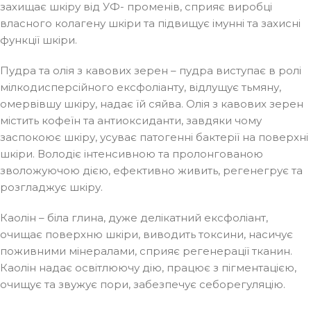
захищає шкіру від УФ- променів, сприяє виробці
власного колагену шкіри та підвищує імунні та захисні
функції шкіри.
Пудра та олія з кавових зерен – пудра виступає в ролі
мілкодисперсійного ексфоліанту, відлущує тьмяну,
омервівшу шкіру, надає їй сяйва. Олія з кавових зерен
містить кофеїн та антиоксиданти, завдяки чому
заспокоює шкіру, усуває патогенні бактерії на поверхні
шкіри. Володіє інтенсивною та пролонгованою
зволожуючою дією, ефективно живить, регенегрує та
розгладжує шкіру.
Каолін – біла глина, дуже делікатний ексфоліант,
очищає поверхню шкіри, виводить токсини, насичує
поживними мінералами, сприяє регенерації тканин.
Каолін надає освітлюючу дію, працює з пігментацією,
очищує та звужує пори, забезпечує себорегуляцію.