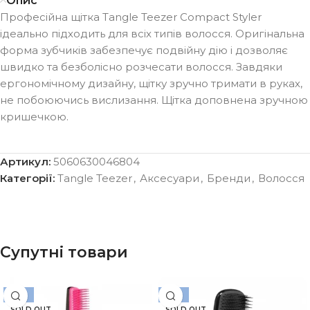
Опис
Професійна щітка Tangle Teezer Compact Styler
ідеально підходить для всіх типів волосся. Оригінальна
форма зубчиків забезпечує подвійну дію і дозволяє
швидко та безболісно розчесати волосся. Завдяки
ергономічному дизайну, щітку зручно тримати в руках,
не побоюючись вислизання. Щітка доповнена зручною
кришечкою.
Артикул:
5060630046804
Категорії:
Tangle Teezer
,
Аксесуари
,
Бренди
,
Волосся
Супутні товари
-15%
-15%
SOLD OUT
SOLD OUT