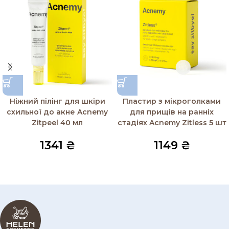
Ніжний пілінг для шкіри
Пластир з мікроголками
схильної до акне Acnemy
для прищів на ранніх
Zitpeel 40 мл
стадіях Acnemy Zitless 5 шт
1341
₴
1149
₴