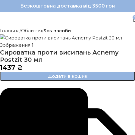
Безкоштовна доставка від 3500 грн
Головна
Обличчя
Sos-засоби
Сироватка проти висипань Acnemy
Postzit 30 мл
1437
₴
Додати в кошик