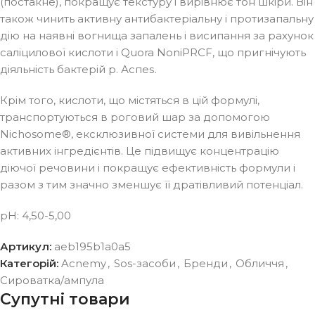
(постакне), покращує текстуру і вирівнює тон шкіри. Він
також чинить активну антибактеріальну і протизапальну
дію на наявні вогнища запалень і висипання за рахунок
саліцилової кислоти і Quora NoniPRCF, що пригнічують
діяльність бактерій р. Аспеѕ.
Крім того, кислоти, що містяться в цій формулі,
транспортуються в роговий шар за допомогою
Nichosome®, ексклюзивної системи для вивільнення
активних інгредієнтів. Це підвищує концентрацію
діючої речовини і покращує ефективність формули і
разом з тим значно зменшує її дратівливий потенціал.
рН: 4,50-5,00
Артикул:
aeb195b1a0a5
Категорій:
Acnemy
,
Sos-засоби
,
Бренди
,
Обличчя
,
Сироватка/ампула
Супутні товари