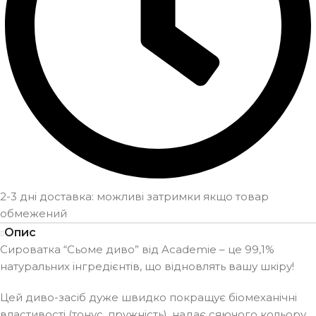
2-3 дні доставка: можливі затримки якщо товар
обмежений
Опис
Сироватка “Сьоме диво” від Academie – це 99,1%
натуральних інгредієнтів, що відновлять вашу шкіру!
Цей диво-засіб дуже швидко покращує біомеханічні
властивості (тонус, пружність), надає сяючого кольору