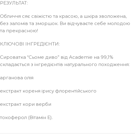
РЕЗУЛЬТАТ:
Обличчя сяє свіжістю та красою, а шкіра зволожена,
без заломів та зморшок. Ви відчуваєте себе молодою
та прекрасною!
КЛЮЧОВІ ІНГРЕДІЄНТИ:
Сироватка “Сьоме диво” від Academie на 99,1%
складається з інгредієнтів натурального походження:
арганова олія
екстракт кореня ірису флорентійського
екстракт кори верби
токоферол (Вітамін Е).