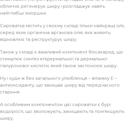
обличчя, регенерує шкіру і розгладжує навіть
найглибші зморшки.
Сироватка містить у своєму складі тільки найкращі олії,
серед яких органічна арганова олія, яка живить,
відновлює та реструктурує шкіру.
Також у складі є важливий компонент біосахарид, що
стимулює синтез епідермальної та дермальної
гіалуронової кислоти, який також заспокоює шкіру.
Ну і куди ж без загального улюбленця – вітаміну Е –
антиоксиданту, що захищає шкіру від передчасного
старіння.
А особливим компонентом цієї сироватки є бурі
водорості, що зволожують, захищають та пом’якшують
шкіру.