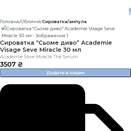
Безкоштовна доставка від 3500 грн
Головна
Обличчя
Сироватка/ампула
Сироватка “Сьоме диво” Academie
Visage Seve Miracle 30 мл
Academie Sève Miracle The Serum
3507
₴
Додати в кошик