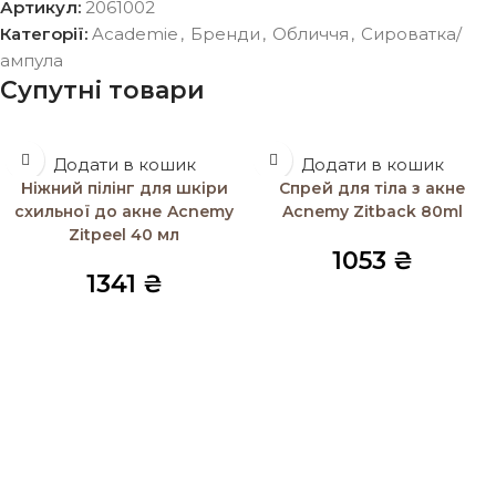
Артикул:
2061002
Категорії:
Academie
,
Бренди
,
Обличчя
,
Сироватка/
ампула
Супутні товари
Додати в кошик
Додати в кошик
Ніжний пілінг для шкіри
Спрей для тіла з акне
схильної до акне Acnemy
Acnemy Zitback 80ml
Zitpeel 40 мл
1053
₴
1341
₴