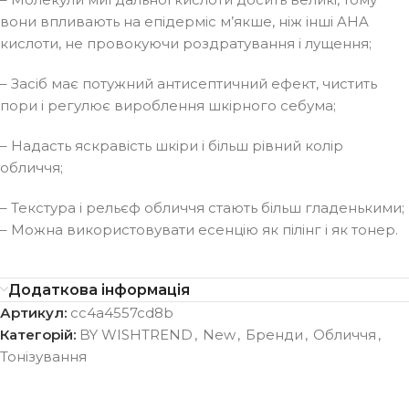
вони впливають на епідерміс м’якше, ніж інші AHA
кислоти, не провокуючи роздратування і лущення;
– Засіб має потужний антисептичний ефект, чистить
пори і регулює вироблення шкірного себума;
– Надасть яскравість шкіри і більш рівний колір
обличчя;
– Текстура і рельєф обличчя стають більш гладенькими;
– Можна використовувати есенцію як пілінг і як тонер.
Додаткова інформація
Артикул:
cc4a4557cd8b
Категорій:
BY WISHTREND
,
New
,
Бренди
,
Обличчя
,
Тонізування