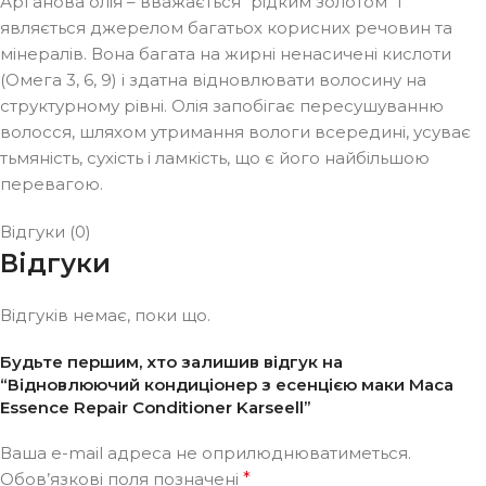
Арганова олія – вважається “рідким золотом” і
являється джерелом багатьох корисних речовин та
мінералів. Вона багата на жирні ненасичені кислоти
(Омега 3, 6, 9) і здатна відновлювати волосину на
структурному рівні. Олія запобігає пересушуванню
волосся, шляхом утримання вологи всередині, усуває
тьмяність, сухість і ламкість, що є його найбільшою
перевагою.
Відгуки (0)
Відгуки
Відгуків немає, поки що.
Будьте першим, хто залишив відгук на
“Відновлюючий кондиціонер з есенцією маки Maca
Essence Repair Conditioner Karseell”
Ваша e-mail адреса не оприлюднюватиметься.
Обов’язкові поля позначені
*