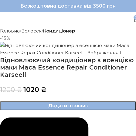
Безкоштовна доставка від 3500 грн
Головна
Волосся
Кондиціонер
-15%
Відновлюючий кондиціонер з есенцією
маки Maca Essence Repair Conditioner
Karseell
1200
₴
1020
₴
Додати в кошик