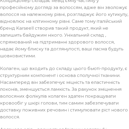
Кондиціонер складає невід’ємну частину у
професійному догляді за волоссям, адже він зволожує
волосся на належному рівні, розгладжує його кутикулу,
відновлює на клітинному рівні. Саме тому італійський
бренд Karseell створив такий продукт, який не
залишить байдужим нікого. Унікальний склад ,
спрямований на підтриманні здорового волосся,
надає йому блиску та доглянутості, ваші пасма будуть
шовковистими.
Колаген, що входить до складу цього бьюті-продукту, є
структурним компонент і основа сполучної тканини.
Насамперед він забезпечує міцність та еластичність
локонів, зменшується ламкість. За рахунок зміцнення
волосяних фолікулів колаген здатен покращувати
кровообіг у шкірі голови, тим самим забезпечувати
доставку поживних речовин і стимулювати ріст нового
волосся.