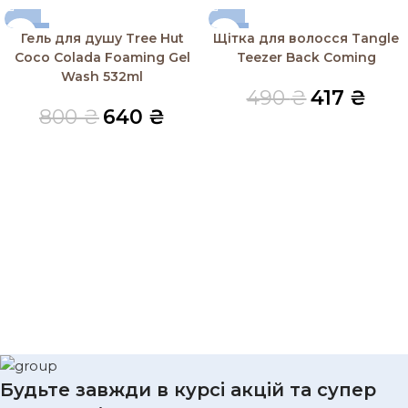
-20%
-15%
Гель для душу Tree Hut
Щітка для волосся Tangle
SOLD OUT
Coco Colada Foaming Gel
Teezer Back Coming
Wash 532ml
490
₴
417
₴
800
₴
640
₴
Будьте завжди в курсі акцій та супер