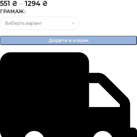
–
551
₴
1294
₴
ГРАМАЖ
Додати в кошик