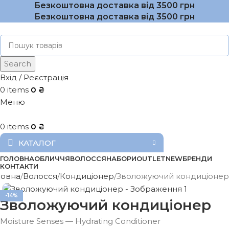
Безкоштовна доставка від 3500 грн
Безкоштовна доставка від 3500 грн
Search
Вхід / Реєстрація
0
items
0
₴
Меню
0
items
0
₴
КАТАЛОГ
ГОЛОВНА
ОБЛИЧЧЯ
ВОЛОССЯ
НАБОРИ
OUTLET
NEW
БРЕНДИ
КОНТАКТИ
ловна
Волосся
Кондиціонер
Зволожуючий кондиціонер
-14%
Зволожуючий кондиціонер
Moisture Senses — Hydrating Conditioner