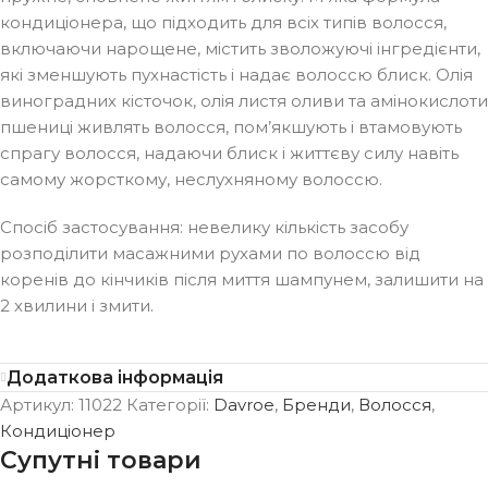
кондиціонера, що підходить для всіх типів волосся,
включаючи нарощене, містить зволожуючі інгредієнти,
які зменшують пухнастість і надає волоссю блиск. Олія
виноградних кісточок, олія листя оливи та амінокислоти
пшениці живлять волосся, пом’якшують і втамовують
спрагу волосся, надаючи блиск і життєву силу навіть
самому жорсткому, неслухняному волоссю.
Спосіб застосування: невелику кількість засобу
розподілити масажними рухами по волоссю від
коренів до кінчиків після миття шампунем, залишити на
2 хвилини і змити.
Додаткова інформація
Артикул:
11022
Категорії:
Davroe
,
Бренди
,
Волосся
,
Кондиціонер
Супутні товари