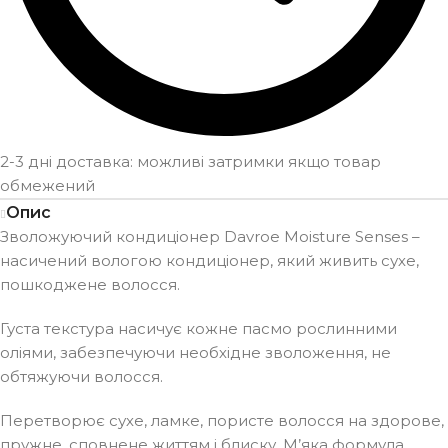
2-3 дні доставка: можливі затримки якщо товар
обмежений
Опис
Зволожуючий кондиціонер Davroe Moisture Senses –
насичений вологою кондиціонер, який живить сухе,
пошкоджене волосся.
Густа текстура насичує кожне пасмо рослинними
оліями, забезпечуючи необхідне зволоження, не
обтяжуючи волосся.
Перетворює сухе, ламке, пористе волосся на здорове,
пружне, сповнене життям і блиску. М’яка формула