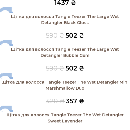
1437
₴
-15%
Щітка для волосся Tangle Teezer The Large Wet
SOLD OUT
Detangler Black Gloss
590
₴
502
₴
-15%
Щітка для волосся Tangle Teezer The Large Wet
SOLD OUT
Detangler Bubble Gum
590
₴
502
₴
-15%
Щітка для волосся Tangle Teezer The Wet Detangler Mini
SOLD OUT
Marshmallow Duo
420
₴
357
₴
-15%
Щітка для волосся Tangle Teezer The Wet Detangler
SOLD OUT
Sweet Lavender