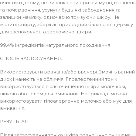
очистити дерму, не викликаючи при цьому подразнень
та почервоніння, усунути будь-які забруднення та
залишки макіяжу, одночасно тонізуючи шкіру. Не
містить спирту, зберігає природний баланс епідермісу
для заспокоєної та зволоженої шкіри.
99,4% інгредієнтів натурального походження
СПОСІБ ЗАСТОСУВАННЯ:
Використовувати вранці та/або ввечері. Змочіть ватний
диск і нанесіть на обличчя. Гіпоалергенний тонік
використовується після очищення шкіри молочком,
пінкою або гелем для вмивання. Наприклад, можна
використовувати гіпоалергенне молочко або мус для
вмивання.
РЕЗУЛЬТАТ:
Після застосування тоніка шкіра повноцінно очищена і