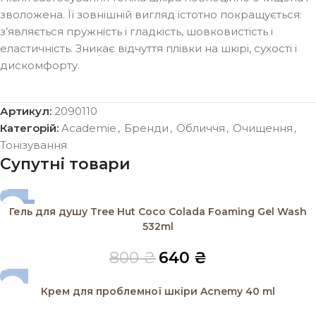
зволожена. Її зовнішній вигляд істотно покращується:
з’являється пружність і гладкість, шовковистість і
еластичність. Зникає відчуття плівки на шкірі, сухості і
дискомфорту.
Артикул:
2090110
Категорій:
Academie
,
Бренди
,
Обличчя
,
Очищення
,
Тонізування
Супутні товари
-20%
Гель для душу Tree Hut Coco Colada Foaming Gel Wash
532ml
800
₴
640
₴
Крем для проблемної шкіри Acnemy 40 ml