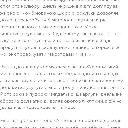
сяючого кольору. Ідеальне рішення для догляду за
жирною і комбінованою шкірою, оскільки дозволяє
домогтися необхідної матовості, звузити пори і
наситити її поживними речовинами. Може
використовуватися на будь-якому типі шкіри різного
віку, виняток – чутлива й тонка, оскільки в складі
присутня пудра шкаралупи мигдалевого горіха, яка
може спровокувати мікротравми на ній.
Вхідна до складу крему-ексфоліанта «Французький
мигдаль» есенціальна олія чабера садового володіє
антибактеріальними і антисептичними властивостями і
допомагає усунути різного роду почервоніння на шкірі.
Його союз з пудрою мигдальної шкарлупи ідеальний:
абразив делікатно видаляє ороговілі клітини, а він не
допускає виникнення запалення.
Exfoliating Cream French Almond відноситься до серії
«Ароматерапія», тому при розробці засобу особлива