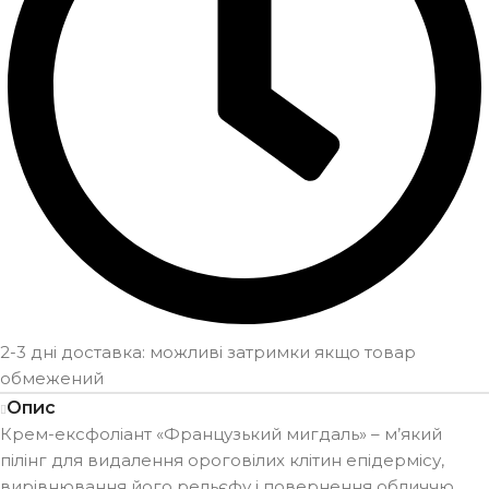
2-3 дні доставка: можливі затримки якщо товар
обмежений
Опис
Крем-ексфоліант «Французький мигдаль» – м’який
пілінг для видалення ороговілих клітин епідермісу,
вирівнювання його рельєфу і повернення обличчю