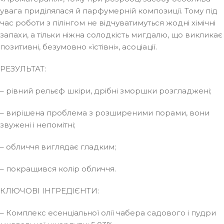
увага приділялася й парфумерній композиції. Тому під
час роботи з пілінгом не відчуватимуться жодні хімічні
запахи, а тільки ніжна солодкість мигдалю, що викликає
позитивні, безумовно «їстівні», асоціації.
РЕЗУЛЬТАТ:
– рівний рельєф шкіри, дрібні зморшки розгладжені;
– вирішена проблема з розширеними порами, вони
звужені і непомітні;
– обличчя виглядає гладким;
– покращився колір обличчя.
КЛЮЧОВІ ІНГРЕДІЄНТИ:
– Комплекс есенціальної олії чабера садового і пудри