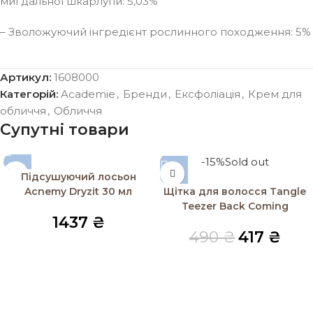
мигдальної шкарлупи: 5,03%
– Зволожуючий інгредієнт рослинного походження: 5%
Артикул:
1608000
Категорій:
Academie
,
Бренди
,
Ексфоліація
,
Крем для
обличчя
,
Обличчя
Супутні товари
-15%
Sold out
Підсушуючий лосьон
Acnemy Dryzit 30 мл
Щітка для волосся Tangle
Teezer Back Coming
1437
₴
490
₴
417
₴